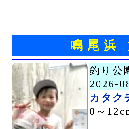
鳴尾浜
釣り公
2026-
カタク
8～12c