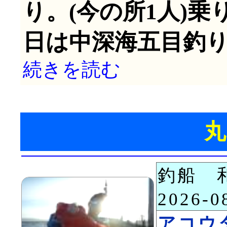
り。(今の所1人)乗
日は中深海五目釣り
続きを読む
釣船 
2026-
アコウ