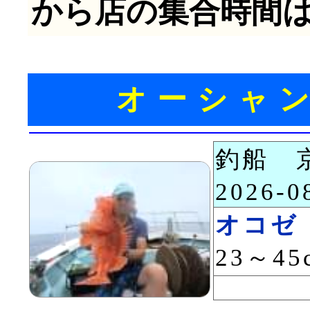
から店の集合時間は
オーシャ
釣船 
2026-
オコゼ
23～45