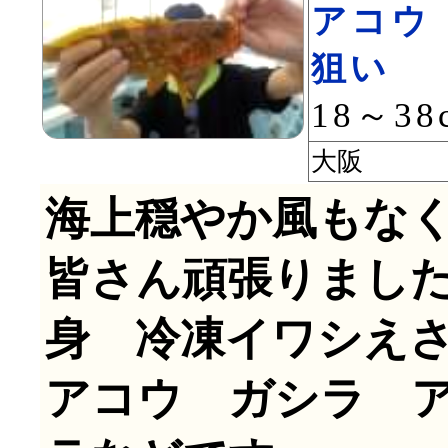
アコウ
狙い
18～38
大阪 
海上穏やか風もな
皆さん頑張りまし
身 冷凍イワシえ
アコウ ガシラ 