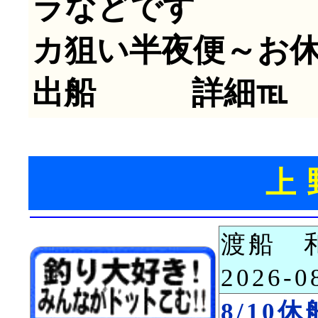
ラなど
カ狙い半夜便～お
出船 詳細℡
上
渡船 
2026-
8/10