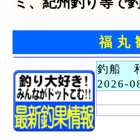
ミ、紀州釣り等で
福丸
釣船 
2026-