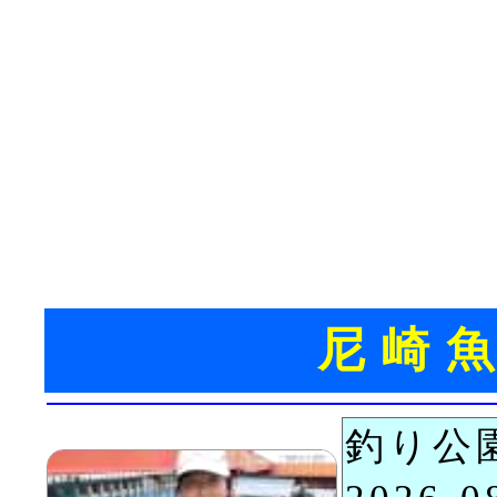
尼崎
釣り公