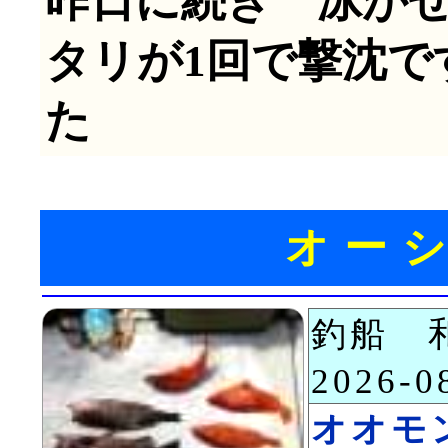
昨日に続き 泳が
タリが1回で撃沈で
た
オー
釣船 
2026-
オオモ