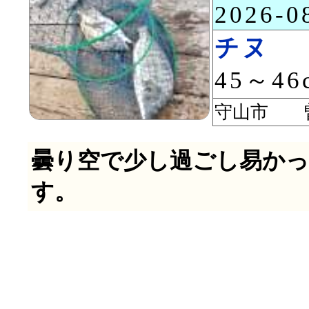
2026-
チヌ
45～46
守山市 
曇り空で少し過ごし易かっ
す。