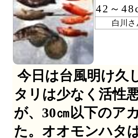
42～48
白川さ
今日は台風明け久
タリは少なく活性
が、30㎝以下のア
た。オオモンハタは4