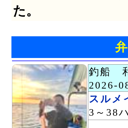
た。
釣船 
2026-
スルメ
3～38