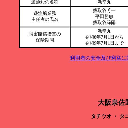
遊漁船の名称
漁幸丸
熊取谷芳一
遊漁船業務
平田勝敏
主任者の氏名
熊取谷緑陽
漁幸丸
損害賠償措置の
令和8年7月1日から
保険期間
令和9年7月1日まで
利用者の安全及び利益に関
大阪泉佐
タチウオ ・ タ