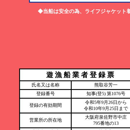
◆当船は安全の為、ライフジャケット
遊 漁 船 業 者 登 録 票
氏名又は名称
熊取谷芳一
登録番号
知事(登5) 第1076号
令和5年9月26日から
登録の有効期間
令和10年9月25日まで
大阪府泉佐野市中庄
営業所の所在地
795番地の13