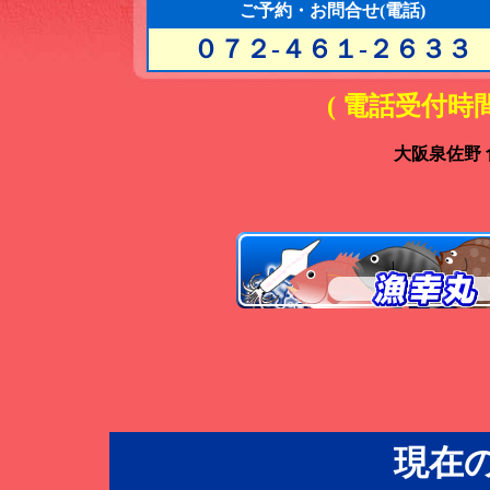
ご予約・お問合せ(電話)
０７２-４６１-２６３３
( 電話受付時間
大阪泉佐野
現在