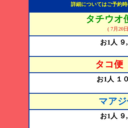
詳細についてはご予約時
タチウオ便
( 7月20
お1人 ９
タコ便 
お1人 １
マアジ
お1人 ９