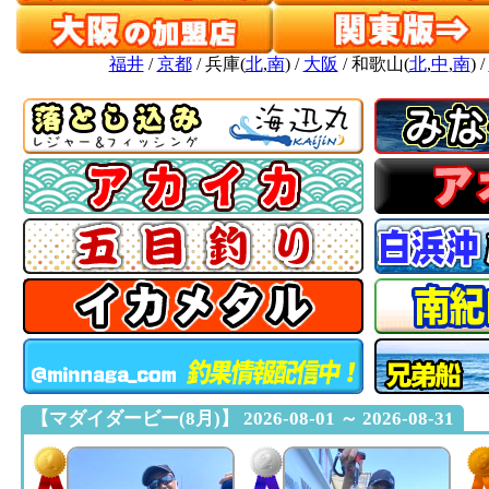
福井
/
京都
/ 兵庫(
北
,
南
) /
大阪
/ 和歌山(
北
,
中
,
南
) /
【マダイダービー(8月)】 2026-08-01 ～ 2026-08-31