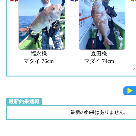
福永様
森田様
マダイ 76cm
マダイ 74cm
>
最新釣果速報
最新の釣果はありません。