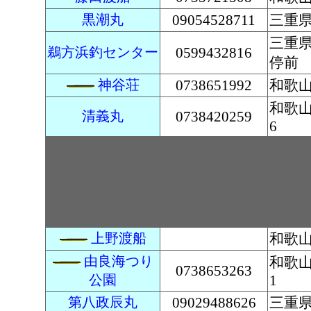
黒潮丸
09054528711
三重
三重
鵜方浜釣センター
0599432816
停前
神谷荘
0738651992
和歌
和歌山
清義丸
0738420259
6
上野渡船
和歌山
由良海つり
和歌山
0738653263
公園
1
第八政辰丸
09029488626
三重県