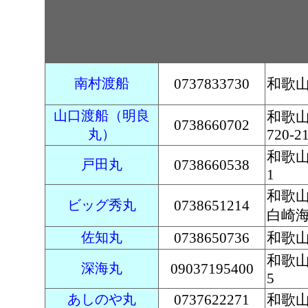
南村渡船
0737833730
和歌
山口渡船（明良
和歌
0738660702
丸）
720-2
和歌山
戸田丸
0738660538
1
和歌山
ビッグ秀丸
0738651214
白崎
佐知丸
0738650736
和歌山
和歌山
深海丸
09037195400
5
あしのや丸
0737622271
和歌山