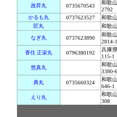
和歌
政昇丸
0735670543
2792
かるも丸
0737623527
和歌山
匠丸
和歌
和歌
なぎ丸
0737623890
2814-
兵庫
香住 正栄丸
0796380192
115-1
和歌
悠真丸
3380-
和歌
典丸
0735660324
646-1
和歌
えり丸
308