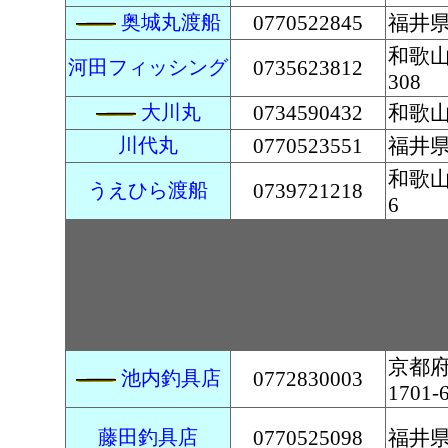
奥城丸渡船
0770522845
福井県
和歌
河田フィッシング
0735623812
308
大川丸
0734590432
和歌山
川代丸
0770523551
福井県
和歌山
うえひら渡船
0739721218
6
京都
池内釣具店
0772830003
1701-
藤田釣具店
0770525098
福井