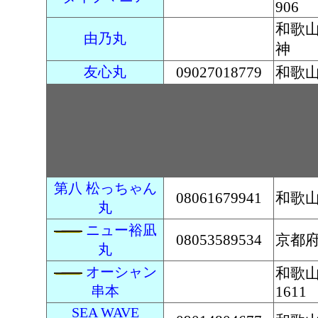
906
和歌
由乃丸
神
友心丸
09027018779
和歌山
第八 松っちゃん
08061679941
和歌山
丸
ニュー裕凪
08053589534
京都府
丸
オーシャン
和歌
串本
1611
SEA WAVE