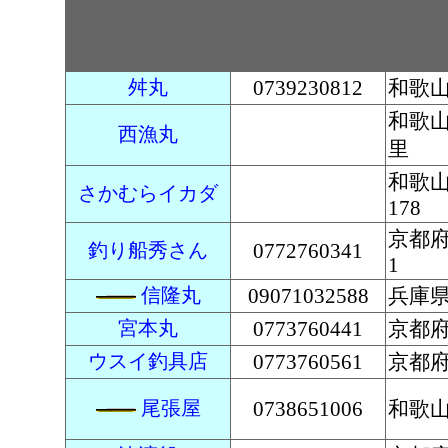
舛丸
0739230812
和歌山
和歌
西漁丸
里
和歌
さかむらイカダ
178
京都府
釣り船秀さん
0772760341
1
信隆丸
09071032588
兵庫
宮本丸
0773760441
京都
ウスイ釣具店
0773760561
京都府
尾張屋
0738651006
和歌山