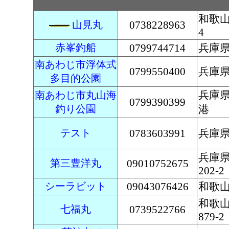
和歌山
山見丸
0738228963
4
赤峯釣船
0799744714
兵庫県
南あわじ市浮体式
0799550400
兵庫
多目的公園
兵庫
南あわじ市丸山海
0799390399
釣り公園
港
テスト
0783603991
兵庫
兵庫
第三豊洋丸
09010752675
202-2
シーラビット
09043076426
和歌山
和歌
七福丸
0739522766
879-2