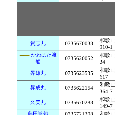
和歌
貴志丸
0735670038
910-1
かわばた渡
和歌山
0735620052
船
34
和歌
昇雄丸
0735623535
617
和歌
昇成丸
0735622154
364-7
和歌
久美丸
0735670288
149-7
藤田渡船
0735721308
和歌