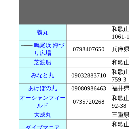
和歌
義丸
1061-
鳴尾浜 海づ
0798407650
兵庫県
り広場
芝渡船
和歌山
和歌
みなと丸
09032883710
759-3
あけぼの丸
09080986463
福井県
オーシャンフィー
和歌
0735720268
ルド
92-38
大成丸
三重
和歌
ダイブマニア