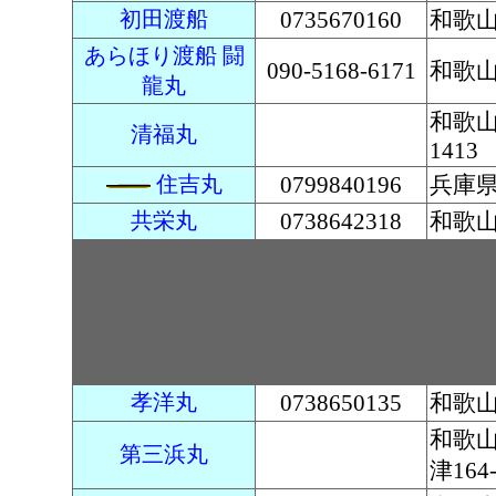
初田渡船
0735670160
和歌山
あらほり渡船 闘
090-5168-6171
和歌
龍丸
和歌
清福丸
1413
住吉丸
0799840196
兵庫
共栄丸
0738642318
和歌山
孝洋丸
0738650135
和歌
和歌
第三浜丸
津164-