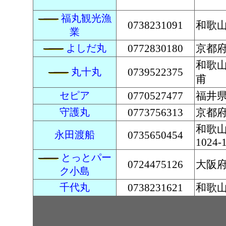
福丸観光漁
0738231091
和歌山
業
よしだ丸
0772830180
京都
和歌
丸十丸
0739522375
甫
セピア
0770527477
福井県
守護丸
0773756313
京都府
和歌
永田渡船
0735650454
1024-
とっとパー
0724475126
大阪
ク小島
千代丸
0738231621
和歌山