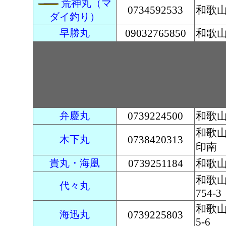
荒神丸（マ
0734592533
和歌山
ダイ釣り）
早勝丸
09032765850
和歌山
弁慶丸
0739224500
和歌山
和歌
木下丸
0738420313
印南
貴丸・海凰
0739251184
和歌山
和歌
代々丸
754-3
和歌山
海迅丸
0739225803
5-6