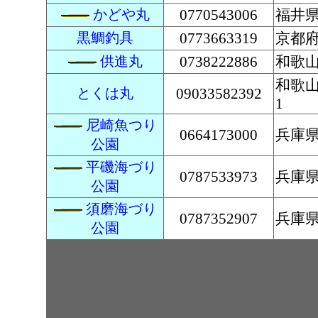
かどや丸
0770543006
福井県
黒鯛釣具
0773663319
京都府
供進丸
0738222886
和歌山
和歌山
とくは丸
09033582392
1
尼崎魚つり
0664173000
兵庫県
公園
平磯海づり
0787533973
兵庫県
公園
須磨海づり
0787352907
兵庫
公園