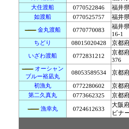
大住渡船
0770522846
福井県
如渡船
0770525757
福井県
福井県
金丸渡船
0770770083
16-1
ちどり
08015020428
京都
京都
いざわ渡船
0772831212
376
オーシャン
08053589534
京都府
ブルー裕凪丸
初漁丸
0772280602
京都府
第二久真丸
0773662325
京都府
大阪
漁幸丸
0724612633
ビナ