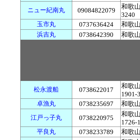
和歌
ニュー紀南丸
09084822079
3240
玉市丸
0737636424
和歌山
浜吉丸
0738642390
和歌山
和歌
松永渡船
0738622017
1901-
卓漁丸
0738235697
和歌山
和歌
江戸っ子丸
0738220975
1726-
平良丸
0738233789
和歌山