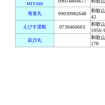
09014804677
和歌
MIYABI
和歌山
海進丸
09030982648
42
和歌
えびす渡船
0739460603
1056-
和歌
凪沙丸
178