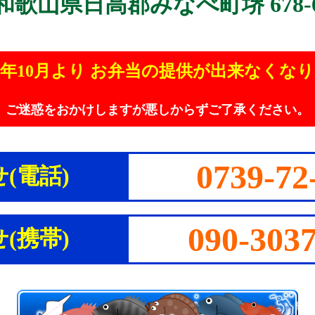
和歌山県日高郡みなべ町堺 678-
23年10月より お弁当の提供が出来なくな
ご迷惑をおかけしますが悪しからずご了承ください。
0739-72
(電話)
090-303
(携帯)