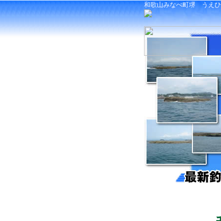
和歌山みなべ町堺 うえひ