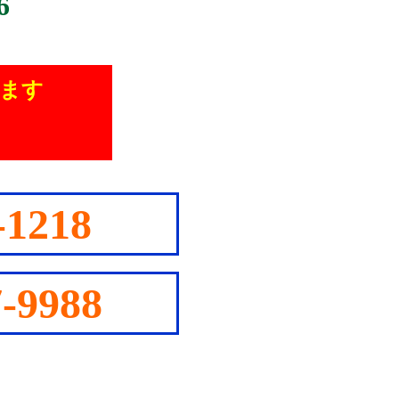
6
ります
-1218
7-9988