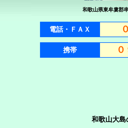
和歌山県東牟婁郡串
電話・ＦＡＸ
０
携帯
和歌山大島