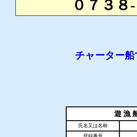
０７３８-
チャーター船
遊 漁 
氏名又は名称
登録番号