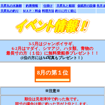
天昇丸の水族館
釣果情報
仕掛け
天昇丸と船頭
仮眠所の設備
先月
天昇丸の釣り
ＭＡＰ・料金
料理方法
釣りに行く前に
3-5月はジャンボイサギ、
6-2月はマダイ、シマアジ、ハタ類、青物の
最長寸の方（１位）に無料乗船券プレゼント！！
(1位の方にはA4写真もプレゼント！）
8月の第１位
※注意※
順位は見老津沖で釣った魚です。
同寸の場合は後に釣った方が上位とします。