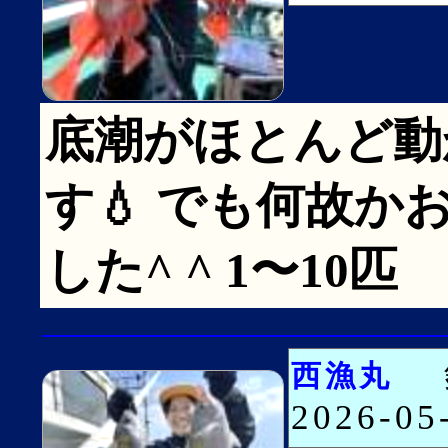
底潮がほとんど動
す💧 でも何故
した^ ^ 1〜10匹
西漁丸
2026-0