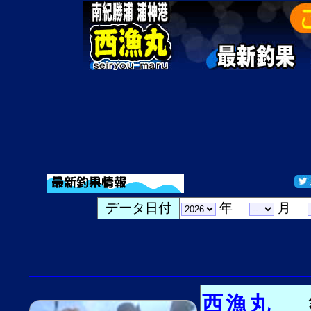
データ日付
年
月
西漁丸