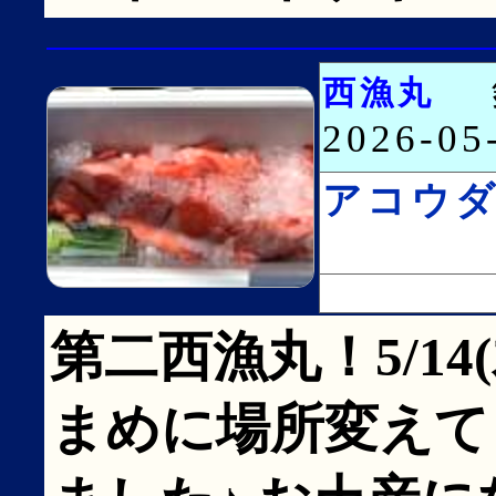
西漁丸
2026-0
アコウ
第二西漁丸！5/14
まめに場所変えて