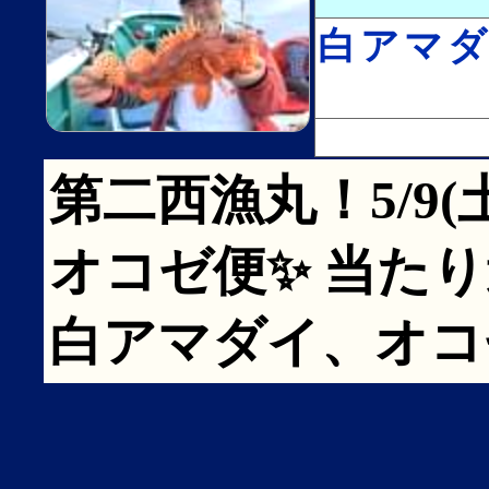
白アマ
第二西漁丸！5/9
オコゼ便✨ 当た
白アマダイ、オコ