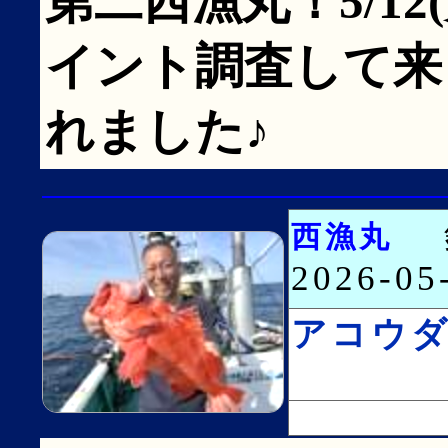
第二西漁丸！5/12
イント調査して来
れました♪
西漁丸
2026-0
アコウ