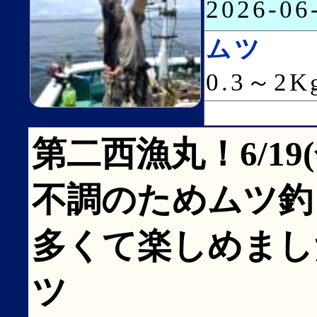
2026-0
ムツ
0.3～2
第二西漁丸！6/19
不調のためムツ釣
多くて楽しめました
ツ