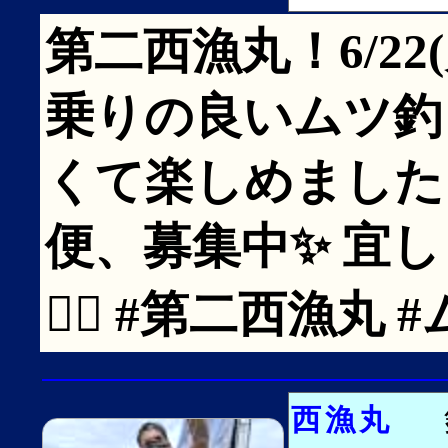
第二西漁丸！6/22
乗りの良いムツ釣り
くて楽しめました
便、募集中✨ 宜
🙇‍♂️ #第二西漁丸 
西漁丸