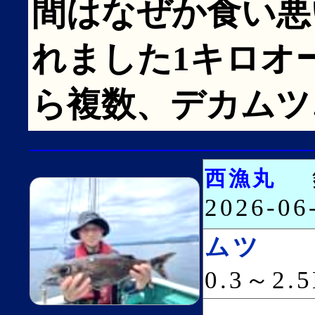
間はなぜか食い悪
れました1キロオ
ら複数、デカムツ♪
西漁丸
2026-0
ムツ
0.3～2