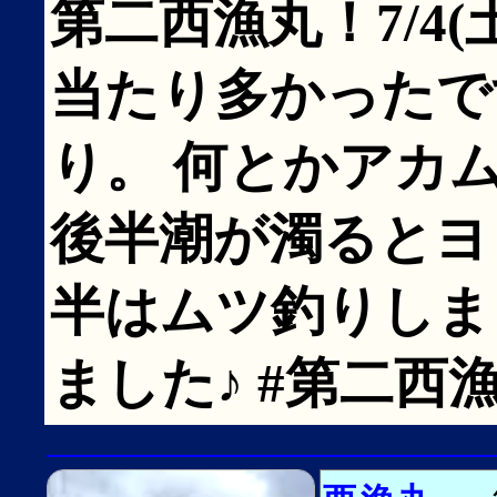
第二西漁丸！7/4
当たり多かったで
り。 何とかアカ
後半潮が濁るとヨ
半はムツ釣りしま
ました♪ #第二西漁