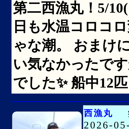
第二西漁丸！5/10
日も水温コロコロ
ゃな潮。 おまけに
い気なかったです
でした✨ 船中12
西漁丸
2026-0