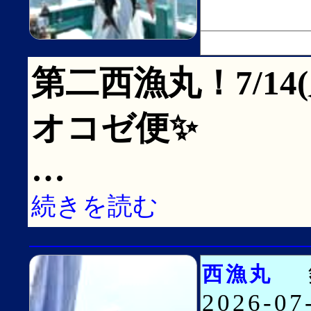
第二西漁丸！7/14(
オコゼ便✨
…
続きを読む
西漁丸
2026-0