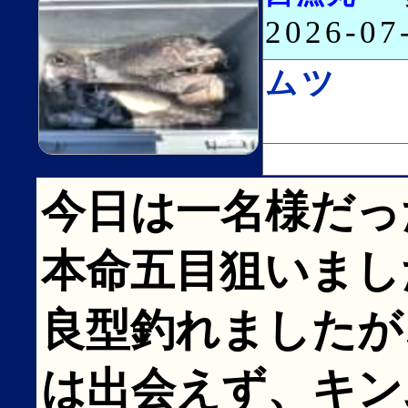
2026-0
ムツ
今日は一名様だっ
本命五目狙いました
良型釣れましたが
は出会えず、キン