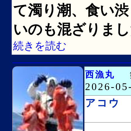
て濁り潮、食い渋
いのも混ざりまし
続きを読む
西漁丸
2026-0
アコウ