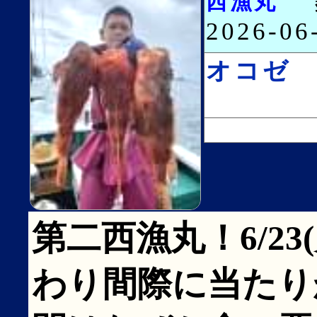
西漁丸
2026-0
オコゼ
第二西漁丸！6/23
わり間際に当たり