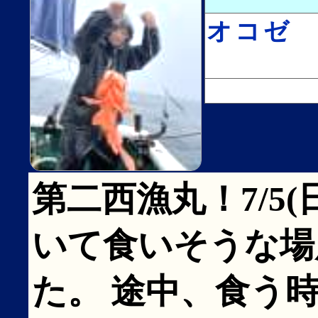
オコゼ
第二西漁丸！7/5(
いて食いそうな場
た。 途中、食う