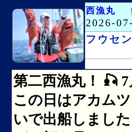
西漁丸
2026-0
フウセ
第二西漁丸！ 🎣 
この日はアカムツ
いで出船しました