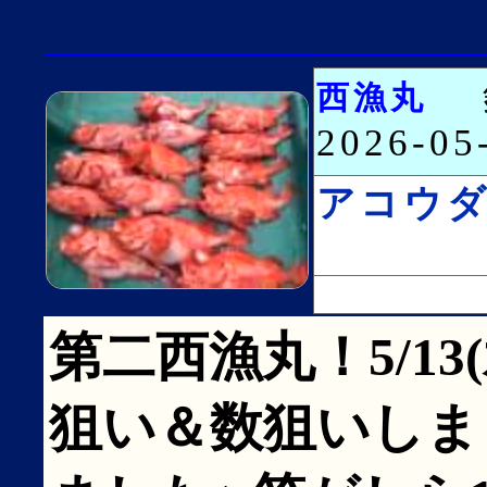
西漁丸
2026-0
アコウ
第二西漁丸！5/13
狙い＆数狙いしまし