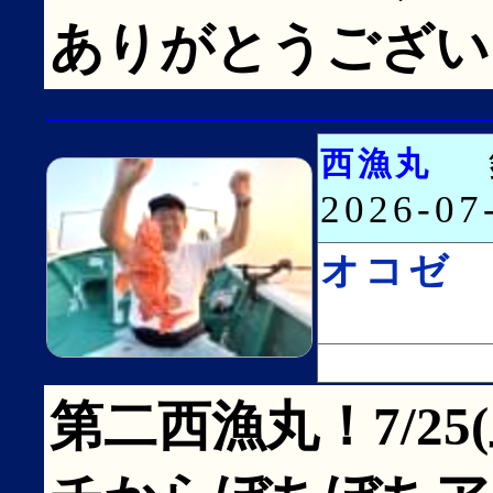
ありがとうございまし
西漁丸
2026-0
オコゼ
第二西漁丸！7/25