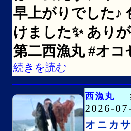
早上がりでした♪
けました✨ ありが
第二西漁丸 #オコ
続きを読む
西漁丸
2026-0
オニカ