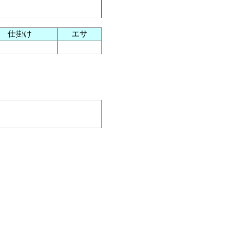
仕掛け
エサ