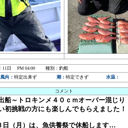
1月 11日 PM 04:00 種別：釣船
風向：
特定出来ず
潮：
特定できず
水温：
コメント
出船～トロキンメ４０ｃｍオーバー混じり
い初挑戦の方にも楽しんでもらえました！
３日（月）は、魚供養祭で休船します…