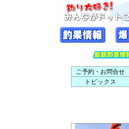
ご予約・お問合せ
トピックス