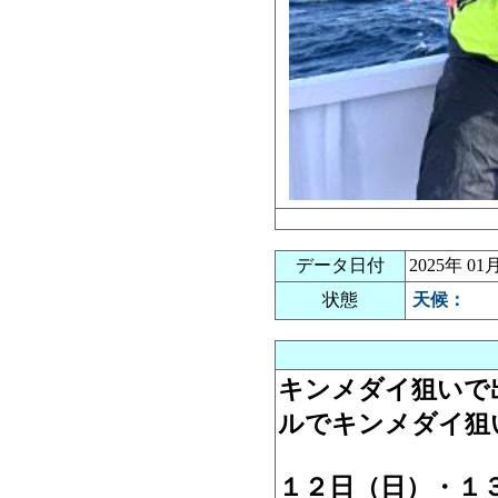
データ日付
2025年 0
状態
天候：
キンメダイ狙いで
ルでキンメダイ狙
１２日（日）・１