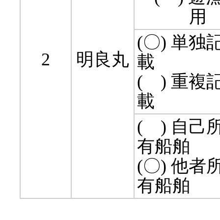
用 
(〇) 単独
2
明良丸
載
( ) 重複
載
( ) 自己
有船舶
(〇) 他者
有船舶