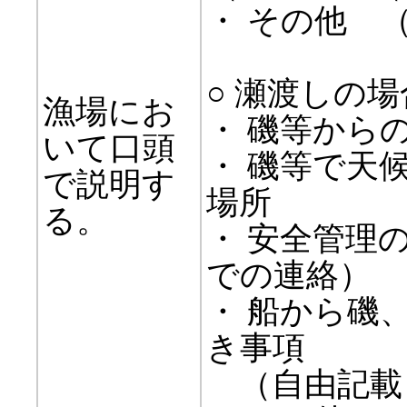
・ その他
○ 瀬渡しの場
漁場にお
・ 磯等から
いて口頭
・ 磯等で天
で説明す
場所
る。
・ 安全管理
での連絡）
・ 船から磯
き事項
（自由記