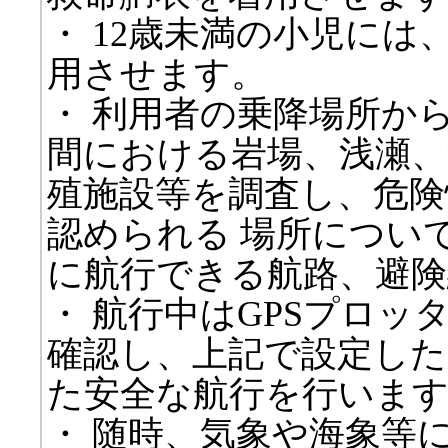
・ 12歳未満の小児に
用させます。
・ 利用者の乗降場所か
間における岩場、浅瀬、
殖施設等を調査し、危険
認められる 場所につい
に航行できる航路、避険
・ 航行中はGPSプロ
確認し、上記で設定した
た安全な航行を行いま
・ 随時、気象や海象等