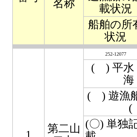
名称
載状況
船舶の所
状況
252-12077
( ) 平
海
( ) 遊
(〇) 単独
第二山
1
載