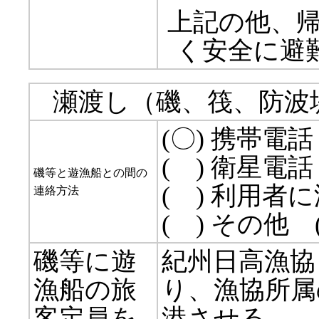
上記の他、
く安全に避
瀬渡し（磯、筏、防波
(〇) 携帯電話
( ) 衛星電話
磯等と遊漁船との間の
( ) 利用者
連絡方法
( ) その他
磯等に遊
紀州日高漁協
漁船の旅
り、漁協所属
客定員を
港させる。