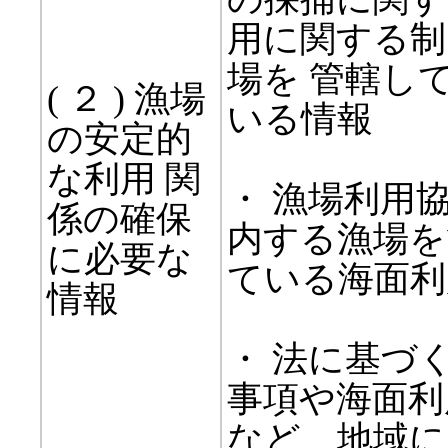
用に関する制
場を 管轄し
( ２ ) 漁場
いる情報
の安定的
な利用 関
・ 漁場利用
係の確保
内する漁場を
に必要な
ている海面利
情報
・ 法に基づ
事項や海面利
など、地域に