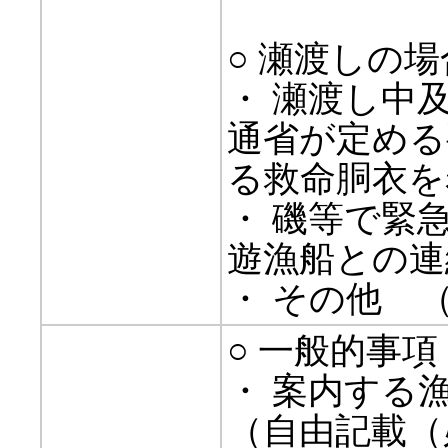
○ 瀬渡しの場
・ 瀬渡し中
通省が定める
る救命胴衣を
・ 磯等で緊
遊漁船との連
・ その他
○ 一般的事項
・ 案内する
（自由記