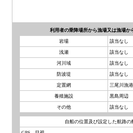
利用者の乗降場所から漁場又は漁場か
岩場
該当なし
浅瀬
該当なし
河川域
該当なし
防波堤
該当なし
定置網
三尾川漁
養殖施設
黒島周辺
その他
該当なし
自船の位置及び設定した航路の
GPS 目視