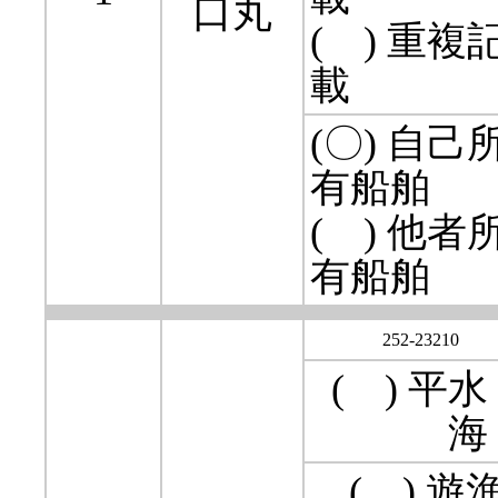
口丸
( ) 重複
載
(〇) 自己
有船舶
( ) 他者
有船舶
252-23210
( ) 平
海
( ) 