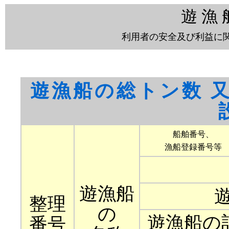
遊 漁 
利用者の安全及び利益に関
遊漁船の総トン数 
船舶番号、
漁船登録番号等
遊漁船
整理
の
遊漁船の
番号