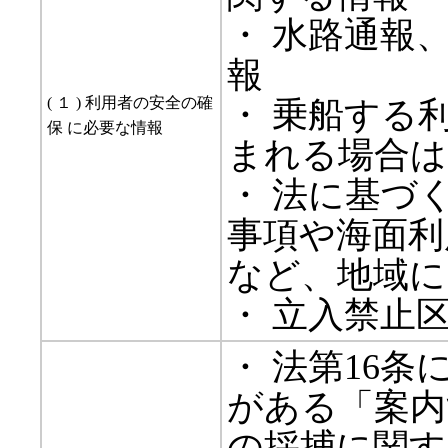
・ 水路通報
報
( １ ) 利用者の安全の確
・ 乗船する
保 に必要な情報
まれる場合は
・ 法に基づ
事項や海面利
など、地域に
・ 立入禁止
・ 法第16
がある「案内
の採捕に関す