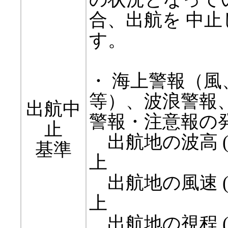
合、出航を 中止
す。
・ 海上警報（風
等）、波浪警報、
出航中
警報・注意報の
止
出航地の波高 (
基準
上
出航地の風速 (
上
出航地の視程 (8