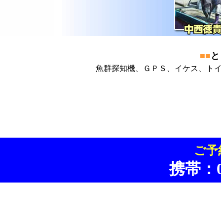
■■
と
魚群探知機、ＧＰＳ、イケス、ト
ご予
携帯：09