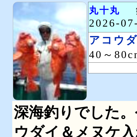
丸十丸
2026-0
アコウ
40～80
深海釣りでした。
ウダイ＆メヌケ入