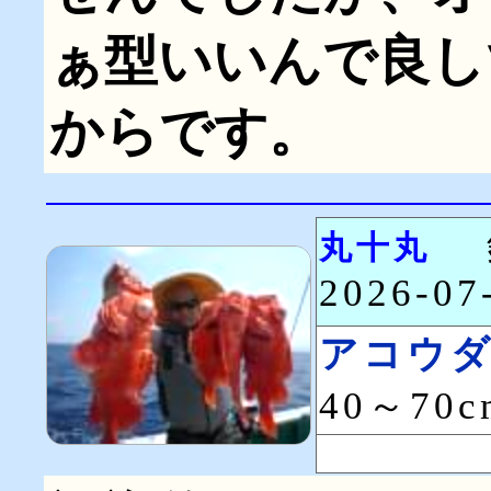
ぁ型いいんで良し
からです。
丸十丸
2026-0
アコウ
40～70