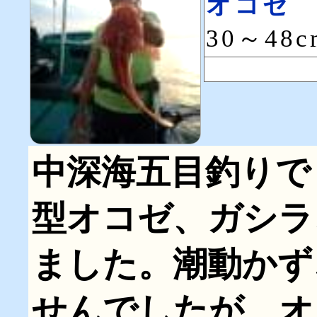
オコゼ
30～48
中深海五目釣りで
型オコゼ、ガシラ
ました。潮動かず
せんでしたが、オ