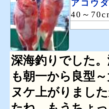
アコウ
40～70
深海釣りでした。
も朝一から良型～
ヌケ上がりました
たね。もうちょっ