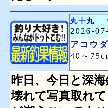
丸十丸
2026-0
アコウ
40～75
昨日、今日と深海
壊れて写真取れて