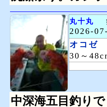
丸十丸
2026-0
オコゼ
30～48
中深海五目釣りで