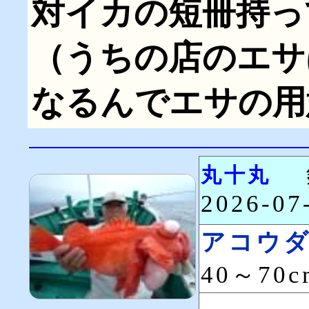
対イカの短冊持っ
（うちの店のエサ
なるんでエサの用
丸十丸
2026-0
アコウ
40～70