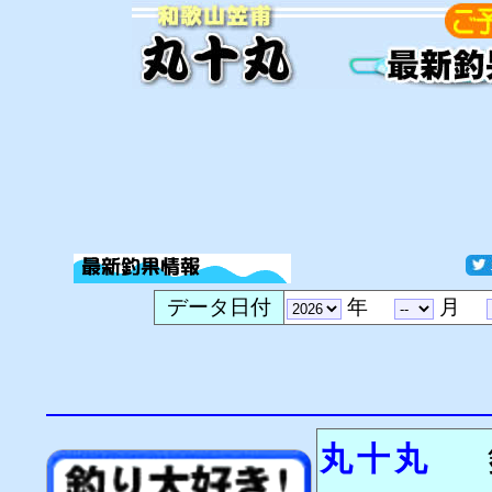
データ日付
年
月
丸十丸