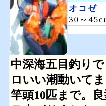
オコゼ
30～45
中深海五目釣りで
ロいい潮動いてま
竿頭10匹まで。