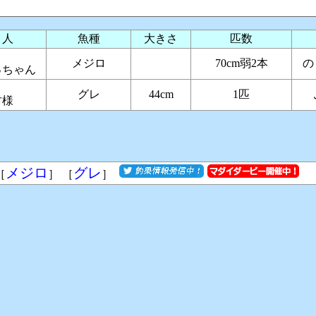
り人
魚種
大きさ
匹数
メジロ
70cm弱2本
の
っちゃん
グレ
44cm
1匹
村様
メジロ
グレ
［
］ ［
］