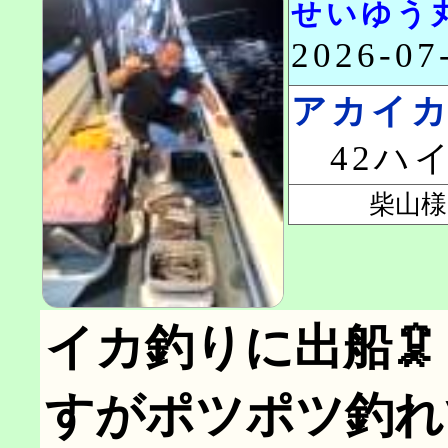
せいゆう
2026-0
アカイ
42ハ
柴山様
イカ釣りに出船
すがポツポツ釣れ