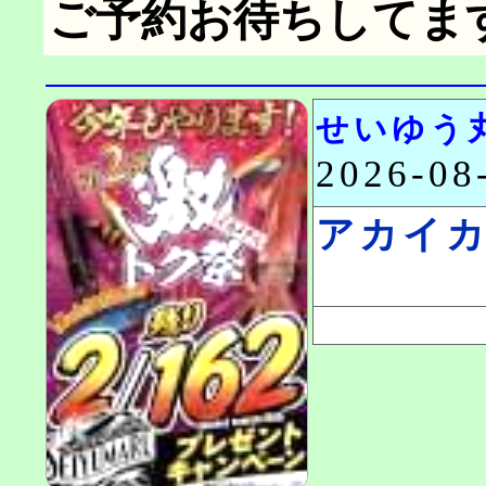
ご予約お待ちしてま
せいゆう
2026-0
アカイ