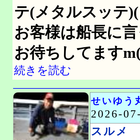
テ(メタルスッテ)
お客様は船長に言
お待ちしてますm
続きを読む
せいゆう
2026-0
スルメ