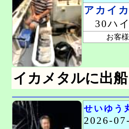
アカイ
30ハ
お客様
イカメタルに出船
せいゆう
2026-0