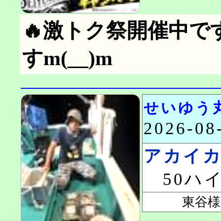
🔥激トク祭開催中で
すm(__)m
せいゆう
2026-0
アカイ
50ハ
東谷様