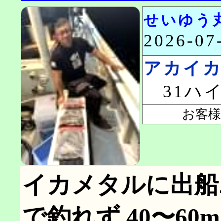
せいゆう
2026-0
アカイ
31ハ
お客様
イカメタルに出船
で釣れず 40〜6