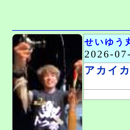
せいゆう
2026-0
アカイ