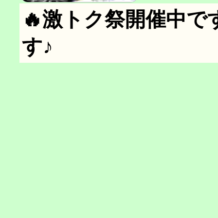
🔥激トク祭開催中で
す♪