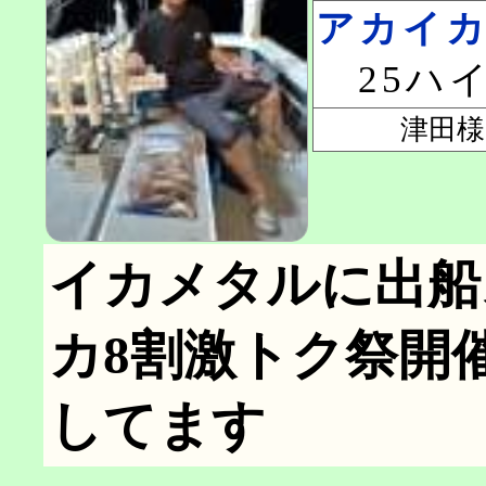
アカイ
25ハ
津田様
イカメタルに出船
カ8割激トク祭開
してます