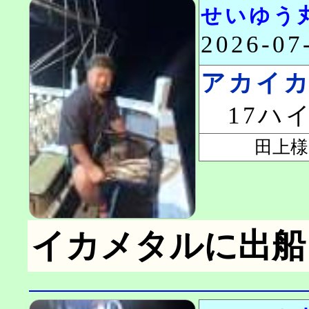
せいゆう
2026-0
アカイ
17ハ
田上様
イカメタルに出船