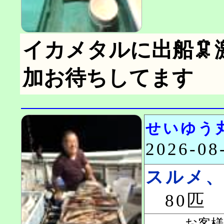
イカメタルに出船
加お待ちしてます
せいゆう
2026-0
スルメ
80匹
お客様