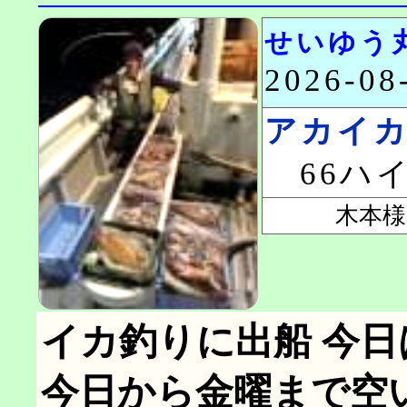
せいゆう
2026-0
アカイ
66ハ
木本様
イカ釣りに出船 今
今日から金曜まで空