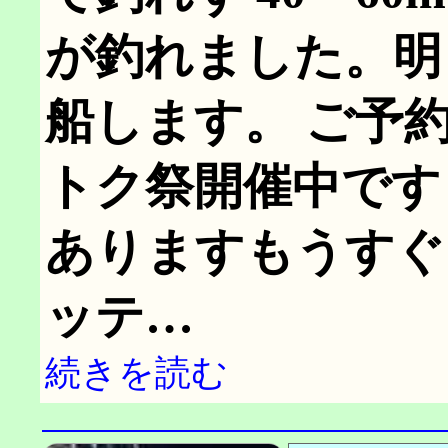
が釣れました。明
船します。 ご予
トク祭開催中です
ありますもうすぐ
ッテ…
続きを読む