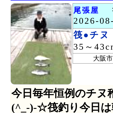
尾張屋
2026-0
筏●チヌ
35～43
大阪市 
今日毎年恒例のチヌ
(^_-)-☆筏釣り今