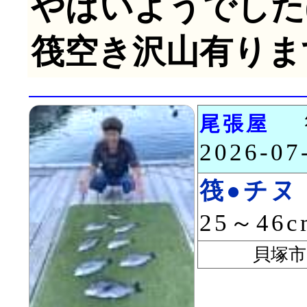
やばいようでした(
筏空き沢山有りま
尾張屋
2026-0
筏●チヌ
25～46
貝塚市 