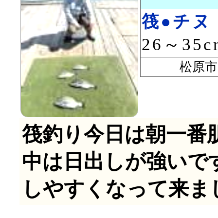
筏●チヌ
26～35
松原市 
筏釣り今日は朝一番
中は日出しが強いで
しやすくなって来ま