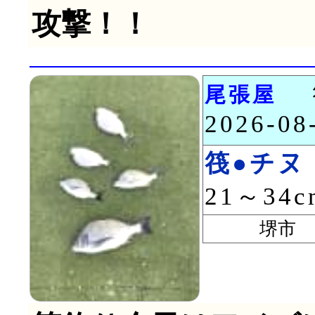
攻撃！！
尾張屋
2026-0
筏●チヌ
21～34
堺市 中