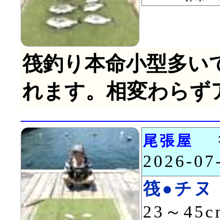
筏釣り本命小型多い
れます。相変わらず
尾張屋
2026-0
筏●チヌ
23～45