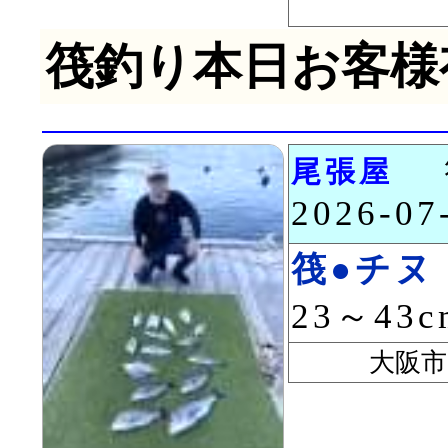
筏釣り本日お客様
尾張屋
2026-0
筏●チヌ
23～43
大阪市 