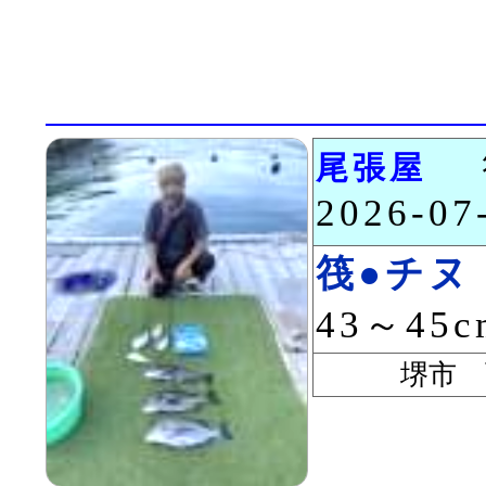
尾張屋
2026-0
筏●チヌ
43～45
堺市 西