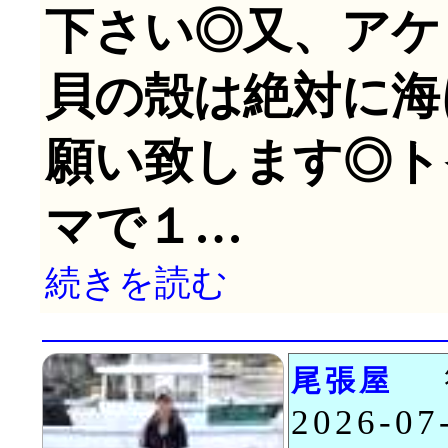
下さい◎又、アケ
貝の殻は絶対に海
願い致します◎ト
マで１…
続きを読む
尾張屋
2026-0