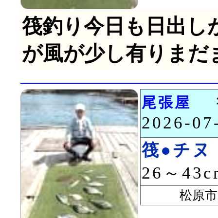
筏釣り今日も日出し
が風が少し有りまだ
尾張屋
2026-0
筏●チヌ
26～43
松原市 