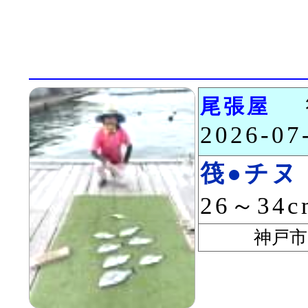
尾張屋
2026-0
筏●チヌ
26～34
神戸市 