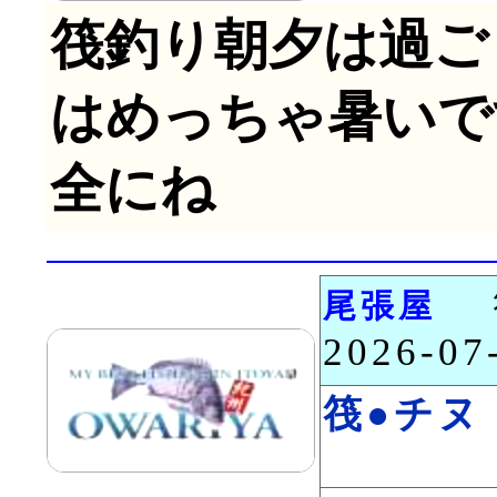
筏釣り朝夕は過ご
はめっちゃ暑いで
全にね
尾張屋
2026-0
筏●チヌ