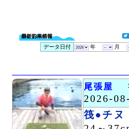
データ日付
年
月
尾張屋
2026-0
筏●チヌ
24～37