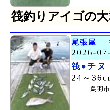
筏釣りアイゴの大
尾張屋
2026-0
筏●チヌ
24～36
鳥羽市 