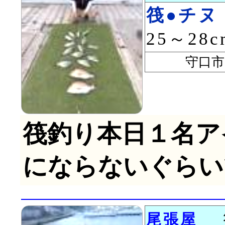
筏●チヌ
25～28
守口市 
筏釣り本日１名ア
にならないぐらいでし
尾張屋