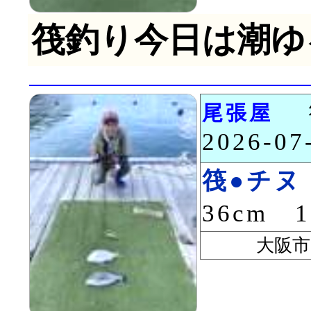
筏釣り今日は潮ゆ
尾張屋
2026-0
筏●チヌ
36cm 
大阪市 