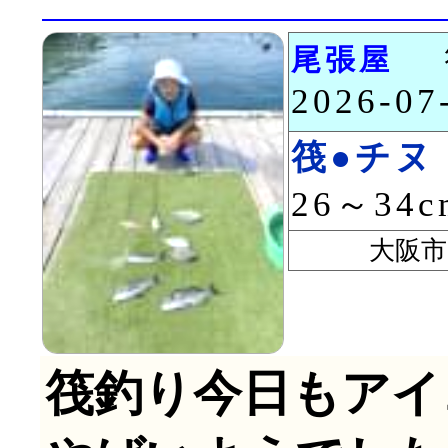
尾張屋
2026-0
筏●チヌ
26～34
大阪市 
筏釣り今日もアイ