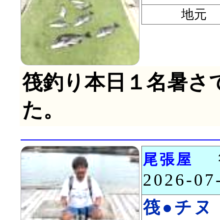
地元 山
筏釣り本日１名暑さ
た。
尾張屋
2026-0
筏●チヌ