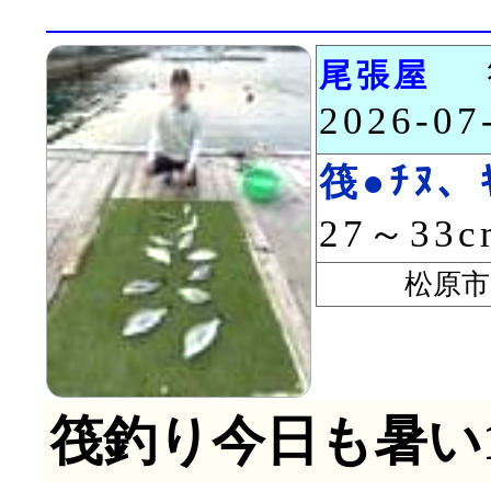
尾張屋
2026-0
筏●ﾁﾇ、ｷ
27～33
松原市 
筏釣り今日も暑い