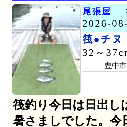
尾張屋
2026-0
筏●チヌ
32～37
豊中市 
筏釣り今日は日出し
暑さましでした。今