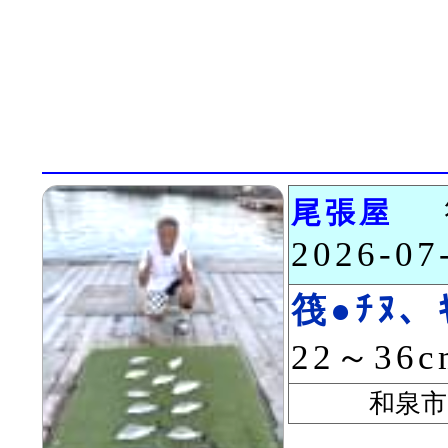
尾張屋
2026-0
筏●ﾁﾇ、ｷ
22～36
和泉市 