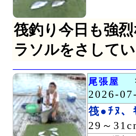
筏釣り今日も強烈
ラソルをさしてい
尾張屋
2026-0
筏●ﾁﾇ、ｷ
29～31