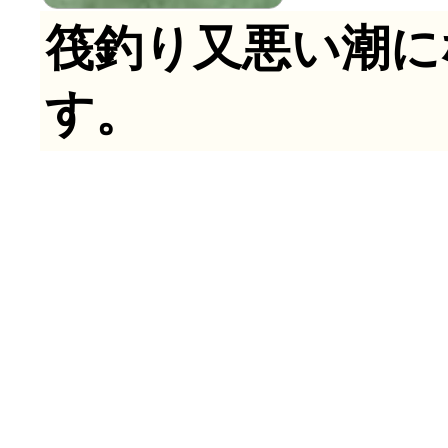
筏釣り又悪い潮に
す。