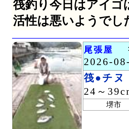
筏釣り今日はアイゴ
活性は悪いようでし
尾張屋
2026-0
筏●チヌ
24～39
堺市 阪