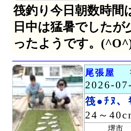
筏釣り今日朝数時間
日中は猛暑でしたが
ったようです。(^O^
尾張屋
2026-0
筏●ﾁﾇ、ｷ
24～40
堺市 重