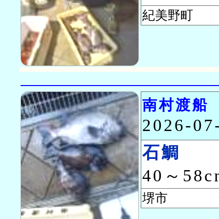
紀美野町 
南村渡船
2026-0
石鯛
40～58
堺市 米