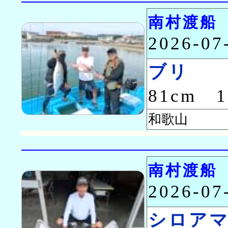
南村渡船
2026-0
ブリ
81cm 
和歌山 森
南村渡船
2026-0
シロア