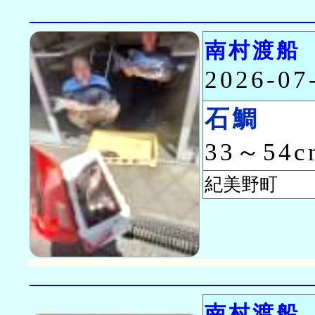
南村渡船
2026-0
石鯛
33～54
紀美野町 
南村渡船