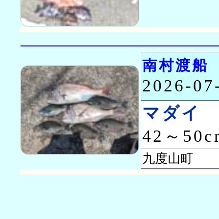
南村渡船
2026-0
マダイ
42～50
九度山町