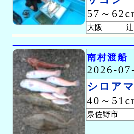
57～62
大阪 辻村
南村渡船
2026-0
シロア
40～51
泉佐野市