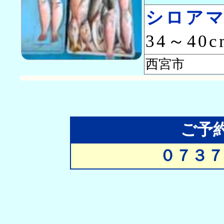
シロア
34～40
西宮市 高
ご予
０７３７