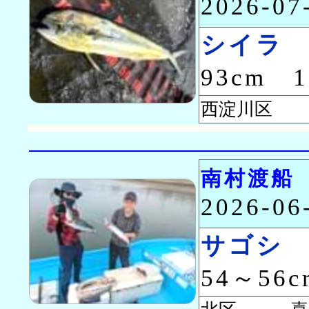
2026-0
シイラ
93cm 
西淀川区
南村渡船
2026-0
サゴシ
54～56