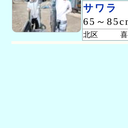
サワラ
65～85
北区 喜多