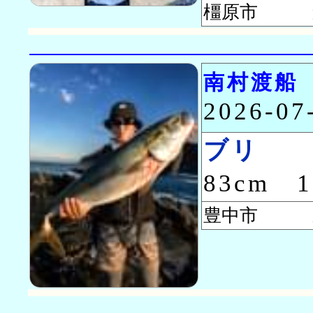
橿原市 
南村渡船
2026-0
ブリ
83cm 
豊中市 