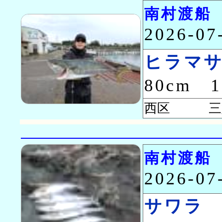
南村渡船
2026-0
ヒラマ
80cm 
西区 三
南村渡船
2026-0
サワラ