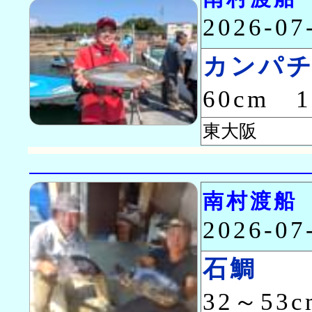
2026-0
カンパ
60cm 
東大阪 山
南村渡船
2026-0
石鯛
32～53