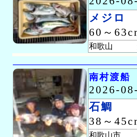
2026-0
メジロ
60～63
和歌山 森
南村渡船
2026-0
石鯛
38～45
和歌山市 