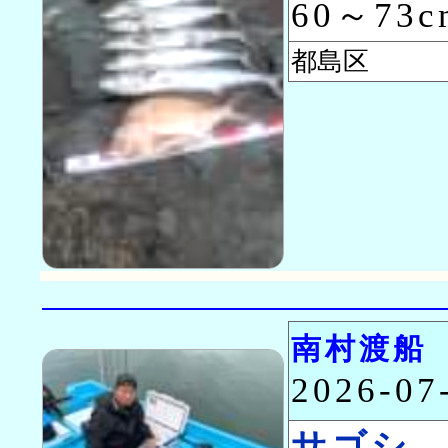
60～73
都島区 
南村渡船
2026-0
サゴシ