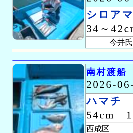
シロア
34～42
今井氏ら
南村渡船
2026-0
ハマチ
54cm 
西成区 高