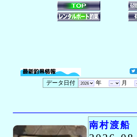
データ日付
年
月
南村渡船