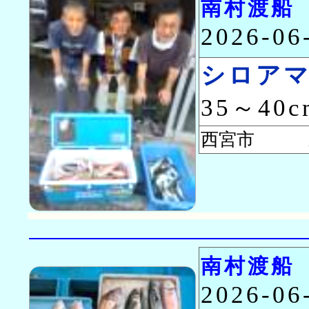
南村渡船
2026-0
シロア
35～40
西宮市 三
南村渡船
2026-0