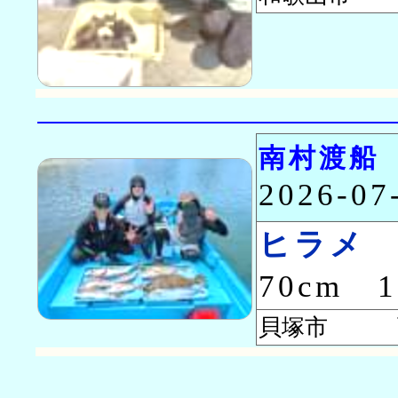
南村渡船
2026-0
ヒラメ
70cm 
貝塚市 西