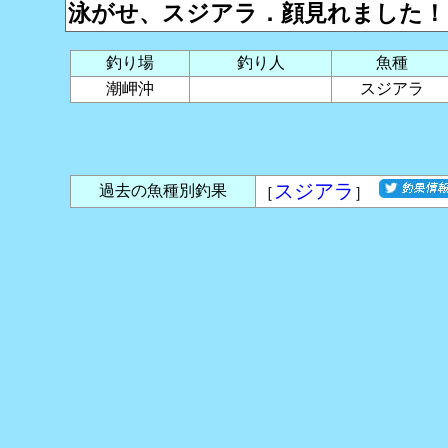
泳がせ、スジアラ．顔見れました！
釣り場
釣り人
魚種
潮岬沖
スジアラ
スジアラ
過去の魚種別釣果
［
］