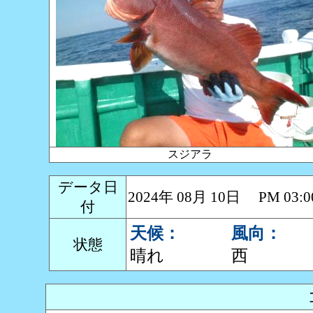
スジアラ
データ日
2024年 08月 10日 PM 0
付
天候：
風向：
状態
晴れ
西