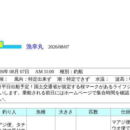
漁幸丸
2026/08/07
026年 08月 07日 AM 11:00 種別：釣船
候： 風向：特定出来ず 潮：特定できず 水温： 波高：
月平日出船予定！国土交通省が規定する桜マークがあるライフ
いします。乗船される前日にはホームページで集合時間を確認
い。
釣り人
魚種
大きさ
匹数
仕
マアジ
アジ便、タチ
ウオ便