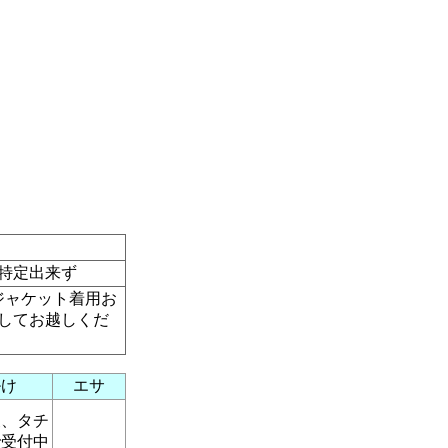
特定出来ず
ジャケット着用お
してお越しくだ
掛け
エサ
便、タチ
で受付中