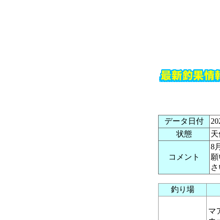
データ日付
2
状態
天
8
コメント
願
さ
釣り場
マ