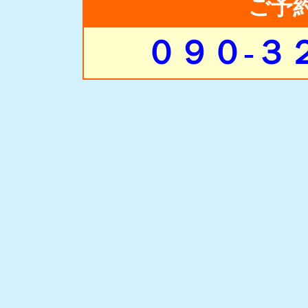
ご予
０９０-３