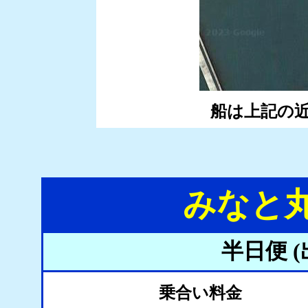
船は上記の
みなと丸
半日便 
乗合い料金