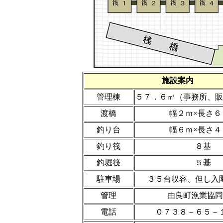
施設案内
管理棟
５７．６㎡（事務所、販
渡橋
幅２ｍ×長さ６
釣り台
幅６ｍ×長さ４
釣り筏
８基
釣堀筏
５基
駐車場
３５台収容、但し入
管理
由良町漁業協同
電話
０７３８－６５－