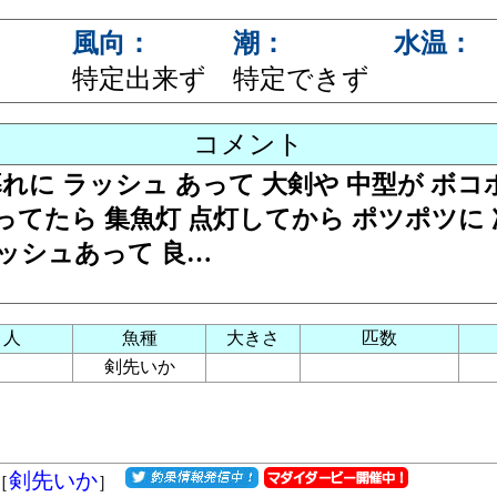
風向：
潮：
水温：
特定出来ず
特定できず
コメント
暮れに ラッシュ あって 大剣や 中型が ボコボ
てたら 集魚灯 点灯してから ポツポツに 
にラッシュあって 良…
り人
魚種
大きさ
匹数
剣先いか
剣先いか
［
］