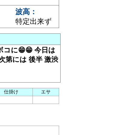
波高：
特定出来ず
コに😁😁 今日は
次第には 後半 激渋
仕掛け
エサ