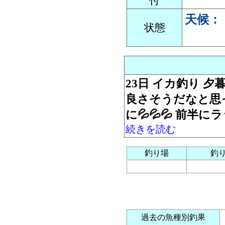
付
天候：
状態
23日 イカ釣り 夕
良さそうだなと思っ
に💦💦💦 前半
続きを読む
釣り場
釣
過去の魚種別釣果