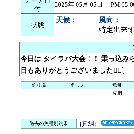
データ日
2025年 05月 05日 PM 0
付
天候：
風向：
状態
特定出来
今日は タイラバ大会！！ 乗っ込みら
日もありがとうございました🙇‍♀️ ̖́-‬
釣り場
釣り人
魚種
真鯛
真鯛
過去の魚種別釣果
［
］