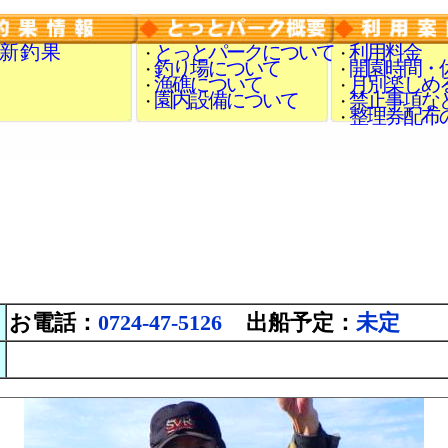
 新 釣 果
とっとパークについて
利用料金
・
・
釣り場について
開園時間・
・
・
漁礁について
月別楽しめ
・
・
園内設備について
禁止事項な
・
・
整理券配布
・
お電話：
0724-47-5126
出船予定：
未定