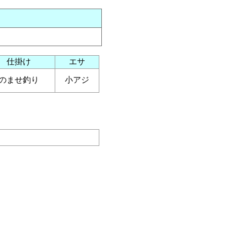
仕掛け
エサ
のませ釣り
小アジ