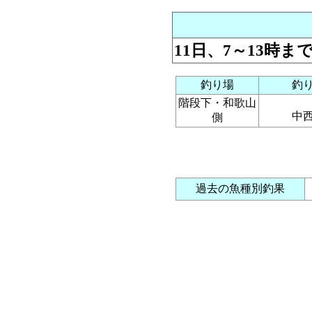
11日、7～13時
釣り場
釣
階段下・和歌山
中
側
過去の魚種別釣果