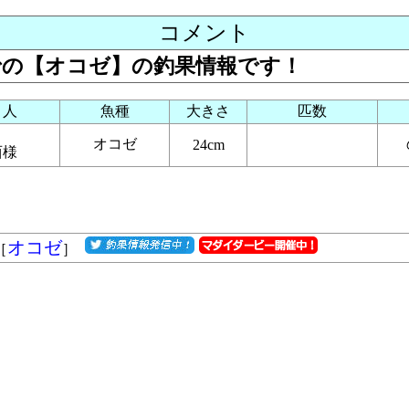
コメント
までの【オコゼ】の釣果情報です！
り人
魚種
大きさ
匹数
オコゼ
24cm
西様
オコゼ
［
］