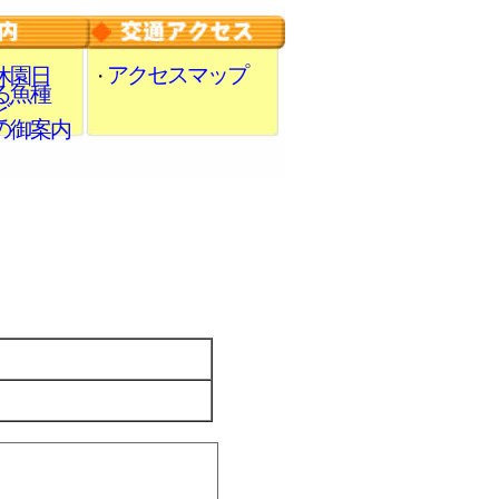
アクセスマップ
休園日
・
る魚種
ど
の御案内