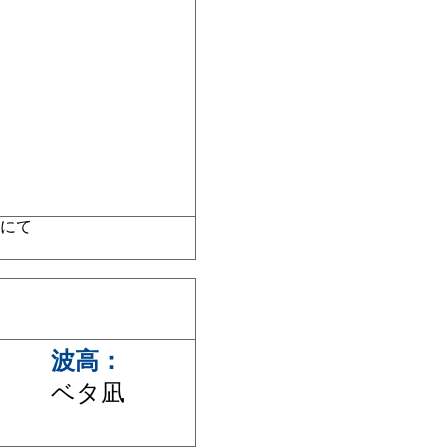
ジにて
波高：
ベタ凪