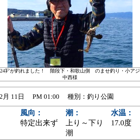
24㌢が釣れました！ 階段下・和歌山側 のませ釣り・小ア
中西様
 12月 11日 PM 01:00 種別：釣り公園
風向：
潮：
水温：
特定出来ず
上り～下り
17.0度
潮