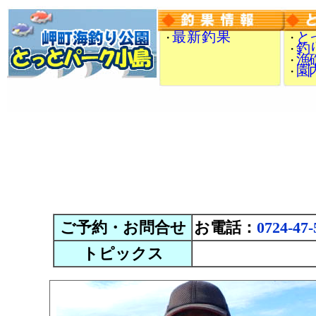
最 新 釣 果
と
・
・
釣
・
漁
・
園
・
ご予約・お問合せ
お電話：
0724-47-
トピックス