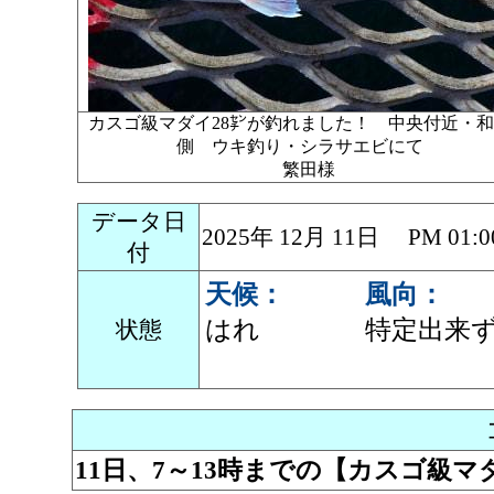
カスゴ級マダイ28㌢が釣れました！ 中央付近・
側 ウキ釣り・シラサエビにて
繁田様
データ日
2025年 12月 11日 PM 
付
天候：
風向：
はれ
特定出来
状態
11日、7～13時までの【カスゴ級