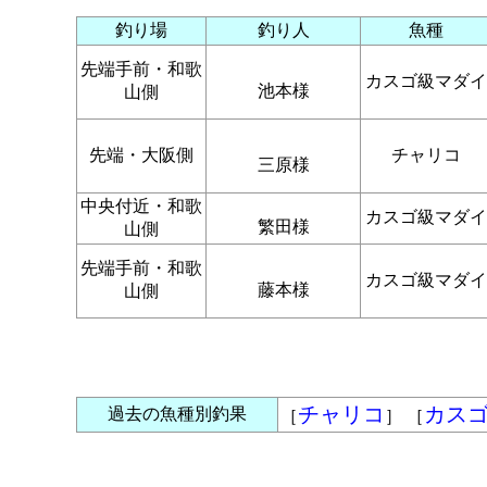
釣り場
釣り人
魚種
先端手前・和歌
カスゴ級マダイ
池本様
山側
先端・大阪側
チャリコ
三原様
中央付近・和歌
カスゴ級マダイ
繁田様
山側
先端手前・和歌
カスゴ級マダイ
藤本様
山側
チャリコ
カス
過去の魚種別釣果
［
］ ［