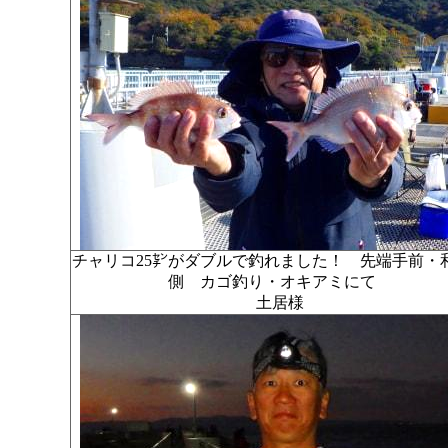
チャリコ25㌢がダブルで釣れました！ 先端手前・
側 カゴ釣り・オキアミにて
土居様