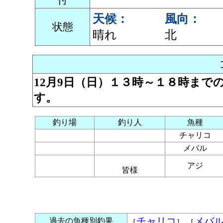
天候：
風向：
状態
晴れ
北
12月9日（日）１３時～１８時ま
す。
釣り場
釣り人
魚種
チャリコ
メバル
アジ
皆様
チャリコ
メバ
過去の魚種別釣果
［
］ ［