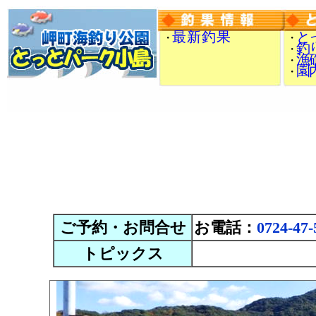
最 新 釣 果
と
・
・
釣
・
漁
・
園
・
ご予約・お問合せ
お電話：
0724-47-
トピックス