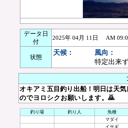
データ日
2025年 04月 11日 AM 0
付
天候：
風向：
状態
特定出来
オキアミ五目釣り出船！明日は天気
のでヨロシクお願いします。🙇
釣り場
釣り人
魚種
マダイ
イサギ