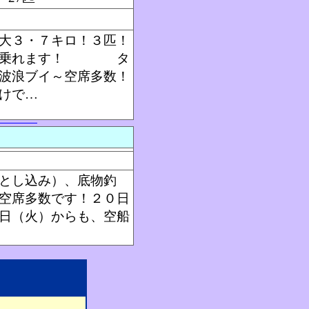
大３・７キロ！３匹！
だまだ乗れます！ タ
波浪ブイ～空席多数！
けで…
とし込み）、底物釣
席多数です！２０日
（火）からも、空船