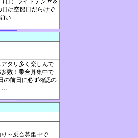
（日）ライトテンヤ＆
の日は空船日だらけで
願い…
れアタリ多く楽しんで
席多数！乗合募集中で
日の前日に必ず確認の
イ…
釣り～乗合募集中で