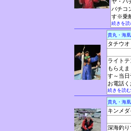
ヤ・バ
バチコ
す※乗
続きを読
貴丸・海
タチウオ
ライトテ
もらえま
す～当日
お電話く
続きを読む
貴丸・海
キンメダ
深海釣り