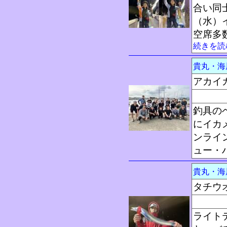
合い同
（水）
空席多
続きを読
貴丸・
アカイ
釣具の
にイカ
ンライ
ュー・
貴丸・
タチウ
ライト