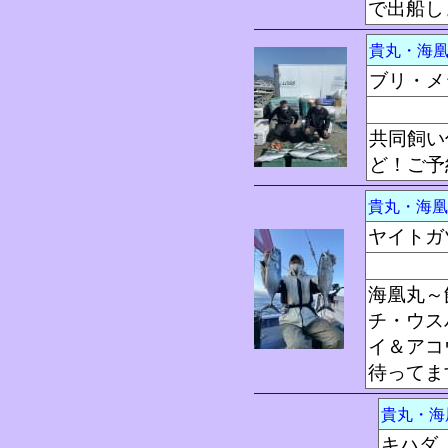
で出船し
貴丸・海
ブリ・メ
共同飼い
ど！ご予
貴丸・海
ヤイトガ
海凰丸～
チ・ウス
イ＆アコ
待ってま
貴丸・
キハダ