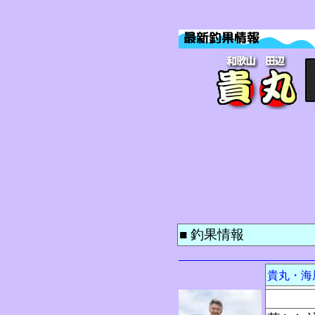
■ 釣果情報
貴丸・海