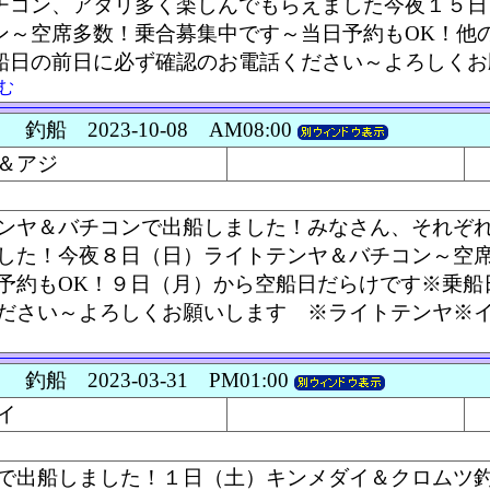
チコン、アタリ多く楽しんでもらえました今夜１５日
ン～空席多数！乗合募集中です～当日予約もOK！他
船日の前日に必ず確認のお電話ください～よろしくお
む
釣船 2023-10-08 AM08:00
凰
＆アジ
ンヤ＆バチコンで出船しました！みなさん、それぞ
した！今夜８日（日）ライトテンヤ＆バチコン～空
予約もOK！９日（月）から空船日だらけです※乗船
ださい～よろしくお願いします ※ライトテンヤ※
釣船 2023-03-31 PM01:00
凰
イ
で出船しました！１日（土）キンメダイ＆クロムツ