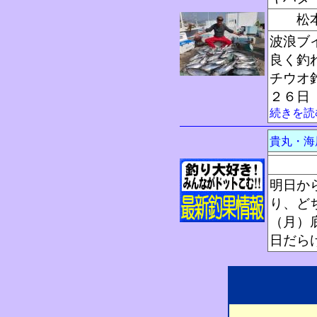
松本
波浪ブ
良く釣
チウオ
２６日
続きを読
貴丸・
明日か
り、ど
（月）
日だら