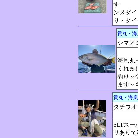
す 
ンメダイ
り・タイ
貴丸・
シマア
海凰丸
くれま
釣り～
ます～
貴丸・海
タチウオ
SLTス
リありで