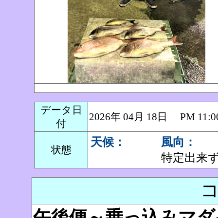
データ日
2026年 04月 18日 PM 1
付
天候：
風向：
状態
特定出来
午後便～乗っ込みマダ