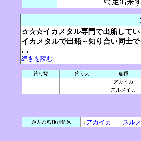
特定出来
☆☆☆イカメタル専門で出船してい
イカメタルで出船～知り合い同士で
…
続きを読む
釣り場
釣り人
魚種
アカイカ
スルメイカ
アカイカ
スル
過去の魚種別釣果
［
］ ［