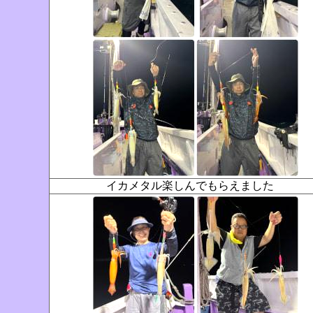
イカメタル楽しんでもらえました