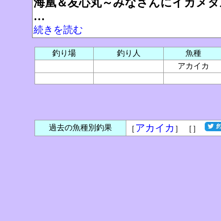
海凰＆友心丸～みなさんにイカメタ
…
続きを読む
釣り場
釣り人
魚種
アカイカ
アカイカ
過去の魚種別釣果
［
］ ［
］