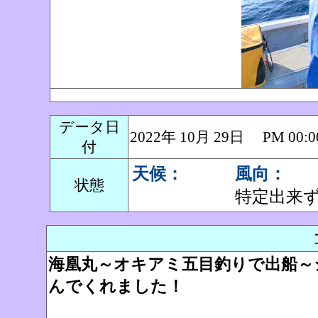
データ日
2022年 10月 29日 PM 0
付
天候：
風向：
状態
特定出来
海凰丸～オキアミ五目釣りで出船～
んでくれました！