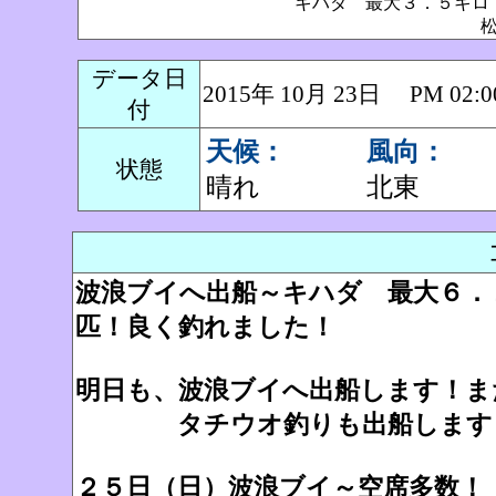
キハダ 最大３．５キ
データ日
2015年 10月 23日 PM 0
付
天候：
風向：
状態
晴れ
北東
波浪ブイへ出船～キハダ 最大６．
匹！良く釣れました！
明日も、波浪ブイへ出船します！ま
タチウオ釣りも出船します～
２５日（日）波浪ブイ～空席多数！