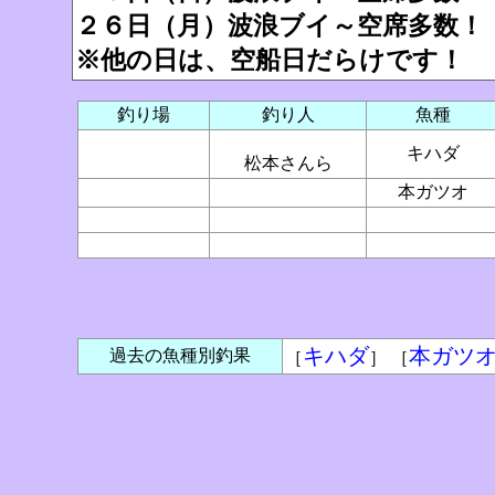
２６日（月）波浪ブイ～空席多数！
※他の日は、空船日だらけです！
釣り場
釣り人
魚種
キハダ
松本さんら
本ガツオ
キハダ
本ガツ
過去の魚種別釣果
［
］ ［