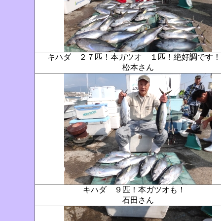
キハダ ２７匹！本ガツオ １匹！絶好調です
松本さん
キハダ ９匹！本ガツオも！
石田さん