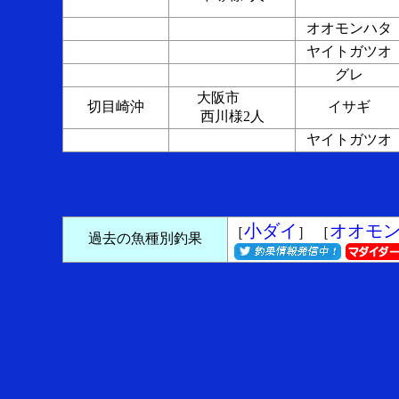
オオモンハタ
ヤイトガツオ
グレ
大阪市
切目崎沖
イサギ
西川様2人
ヤイトガツオ
小ダイ
オオモ
［
］ ［
過去の魚種別釣果