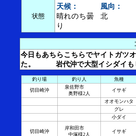
天候：
風向：
晴れのち曇
北
状態
り
今日もあちらこちらでヤイトガツオ
た。 岩代沖で大型イシダイも
釣り場
釣り人
魚種
泉佐野市
切目崎沖
イサギ
奥野様2人
オオモンハタ
グレ
小ダイ
岸和田市
切目崎沖
イサギ
中塚様2人