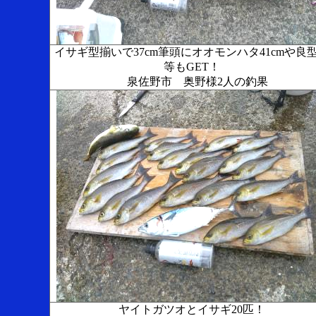
イサギ型揃いで37cm筆頭にオオモンハタ41cmや良
等もGET！
泉佐野市 奥野様2人の釣果
ヤイトガツオとイサギ20匹！