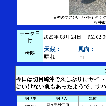
良型のマアジやサバ等も多く混
桜井市
データ日
2025年 08月 24日 PM 0
付
天候：
風向：
状態
晴れ
南
今日は切目崎沖で久しぶりにヤイ
はいけない魚もあったようで、サバ
釣り場
釣り人
魚種
奈良県桜井市