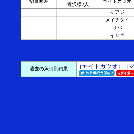
切目崎沖
ヤイトガツオ
近沢様2人
マアジ
メイチダイ
サバ
イサギ
ヤイトガツオ
［
］ ［
過去の魚種別釣果