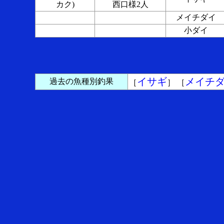
カク)
西口様2人
メイチダイ
小ダイ
イサギ
メイチ
過去の魚種別釣果
［
］ ［