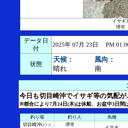
イサギ
堺市
データ日
2025年 07月 23日 PM 0
付
天候：
風向：
状態
晴れ
南
今日も切目崎沖でイサギ等の気配が
※都合により7月24日(木)は休船、お盆中3
釣り場
釣り人
魚種
切目崎沖(ハッ
堺市
イサギ