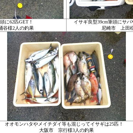
筆頭に62匹GET！
イサギ良型39cm筆頭に
桶谷様2人の釣果
尼崎市 上田
オオモンハタやメイチダイ等も混じってイサギは25匹！
大阪市 宗行様3人の釣果