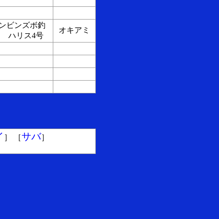
ンビンズボ釣
オキアミ
 ハリス4号
イ
サバ
］ ［
］