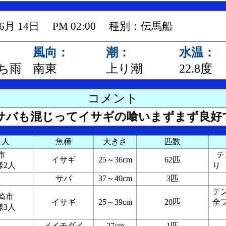
 06月 14日 PM 02:00 種別：伝馬船
風向：
潮：
水温：
ち雨
南東
上り潮
22.8度
コメント
サバも混じってイサギの喰いまずまず良好
り人
魚種
大きさ
匹数
野市
テ
イサギ
25～36cm
62匹
様2人
り
サバ
37～40cm
3匹
テ
尼崎市
イサギ
25～39cm
20匹
全
様3人
メイチダイ
27cm
1匹