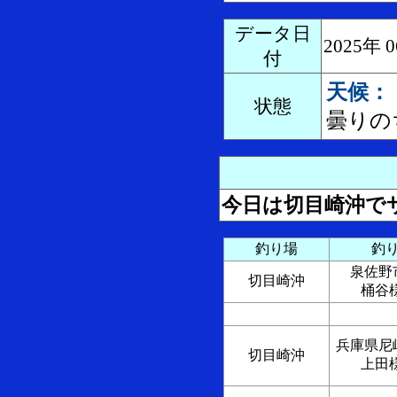
データ日
2025年
付
天候：
状態
曇りの
今日は切目崎沖で
釣り場
釣
泉佐
切目崎沖
桶谷
兵庫県
切目崎沖
上田