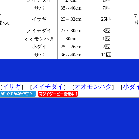
サバ
35～40cm
7匹
阪市
テ
イサギ
23～32cm
25匹
様3人
り
メイチダイ
27～30cm
3匹
オオモンハタ
30cm
1匹
小ダイ
25～26cm
2匹
サバ
36～40cm
11匹
イサギ
メイチダイ
オオモンハタ
小ダ
［
］ ［
］ ［
］ ［