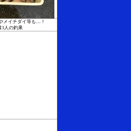
サバやメイチダイ等も…！
様3人の釣果