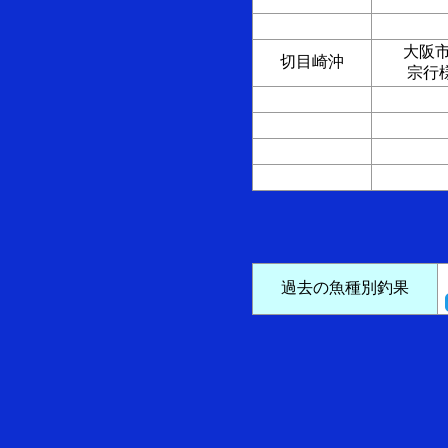
大
切目崎沖
宗行
過去の魚種別釣果