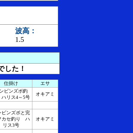
波高：
1.5
でした！
仕掛け
エサ
ンビンズボ釣
オキアミ
 ハリス4～5号
ンビンズボと完
フカセ釣り ハ
オキアミ
リス3号