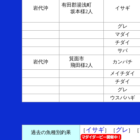
有田郡湯浅町
岩代沖
イサギ
坂本様2人
グレ
マダイ
チダイ
サバ
箕面市
岩代沖
カンパチ
飛田様2人
メイチダイ
チダイ
グレ
ウスバハギ
イサギ
グレ
［
］ ［
］ ［
過去の魚種別釣果