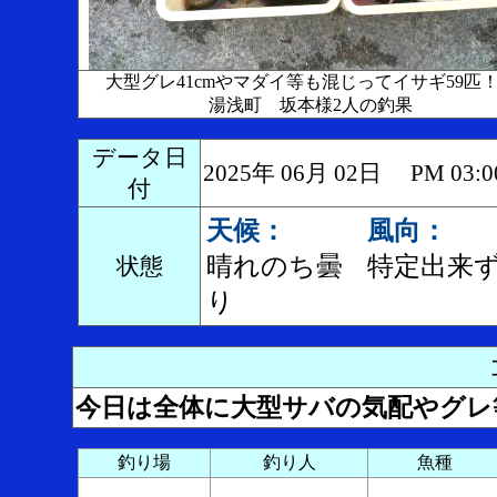
大型グレ41cmやマダイ等も混じってイサギ59
湯浅町 坂本様2人の釣果
データ日
2025年 06月 02日 PM 0
付
天候：
風向：
晴れのち曇
特定出来
状態
り
今日は全体に大型サバの気配やグレ
釣り場
釣り人
魚種