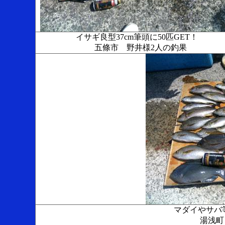
イサギ良型37cm筆頭に50匹GET！
五條市 野井様2人の釣果
マダイやサバ
湯浅町