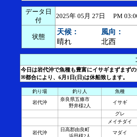
データ日
2025年 05月 27日 PM 0
付
天候：
風向：
状態
晴れ
北西
今日は岩代沖で魚種も豊富にイサギまずまずの
※都合により、6月1日(日)は休船致します。
釣り場
釣り人
魚種
奈良県五條市
岩代沖
イサギ
野井様2人
グレ
メイチダイ
日高郡由良町
岩代沖
マダイ
浜田様2人