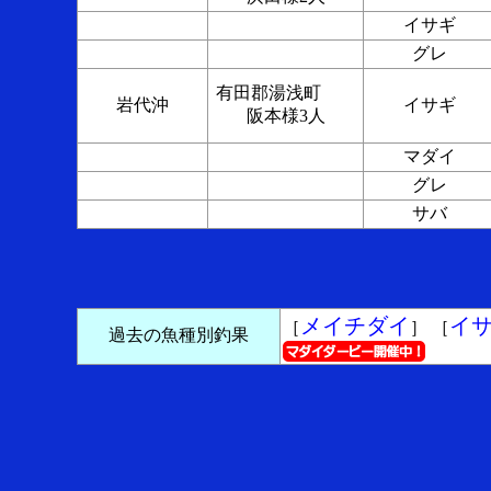
イサギ
グレ
有田郡湯浅町
岩代沖
イサギ
阪本様3人
マダイ
グレ
サバ
メイチダイ
イ
［
］ ［
過去の魚種別釣果