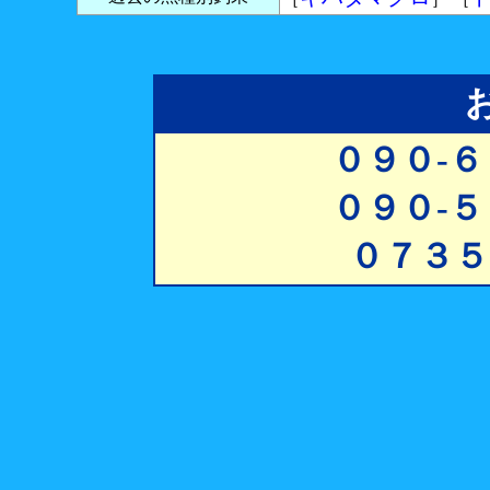
０９０-６
０９０-５
０７３５