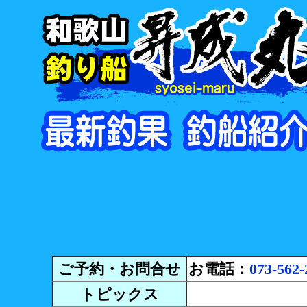
ご予約・お問合せ
お電話：
073-562-
トピックス