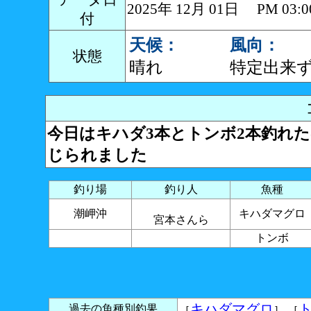
2025年 12月 01日 PM 0
付
天候：
風向：
状態
晴れ
特定出来
今日はキハダ3本とトンボ2本釣れ
じられました
釣り場
釣り人
魚種
潮岬沖
キハダマグロ
宮本さんら
トンボ
キハダマグロ
過去の魚種別釣果
［
］ ［