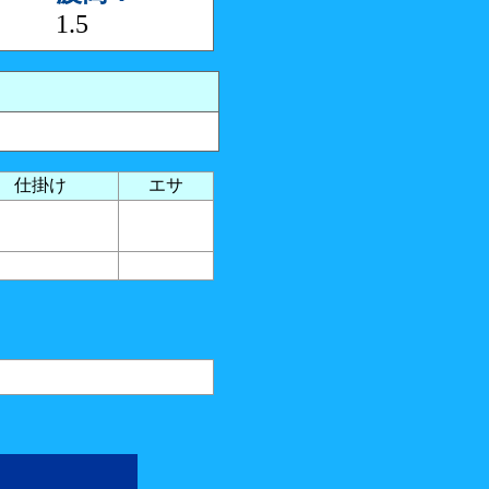
1.5
仕掛け
エサ