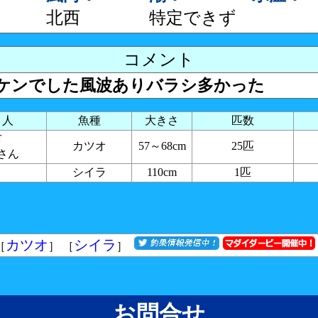
北西
特定できず
コメント
ケンでした風波ありバラシ多かった
り人
魚種
大きさ
匹数
鹿市
カツオ
57～68cm
25匹
さん
シイラ
110cm
1匹
カツオ
シイラ
［
］ ［
］
お問合せ