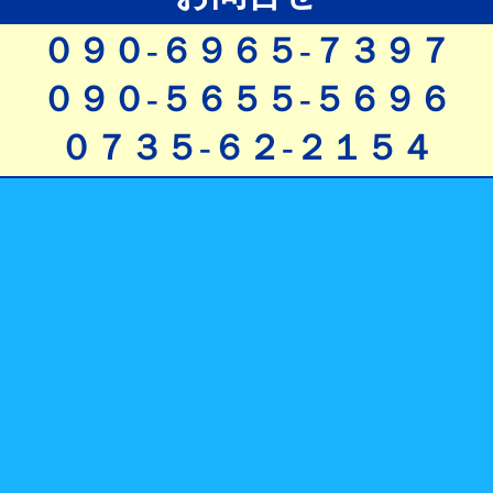
０９０-６９６５-７３９７
０９０-５６５５-５６９６
０７３５-６２-２１５４