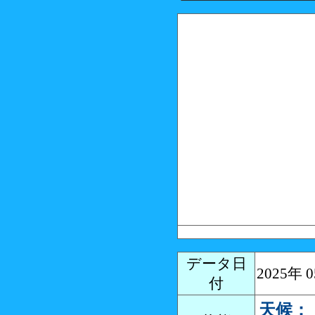
データ日
2025年
付
天候：