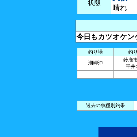
状態
晴れ
今日もカツオケン
釣り場
釣
鈴
潮岬沖
平井
過去の魚種別釣果