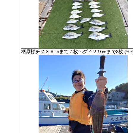
栖原様チヌ３６㎝まで７枚ヘダイ２９㎝まで8枚 (^O