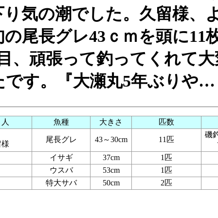
下り気の潮でした。久留様、
の尾長グレ43ｃｍを頭に11
4目、頑張って釣ってくれて大
たです。『大瀬丸5年ぶりや…
り人
魚種
大きさ
匹数
磯
尾長グレ
43～30cm
11匹
留様
イサギ
37cm
1匹
ウスバ
53cm
1匹
特大サバ
50cm
2匹