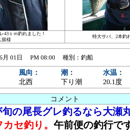
レ43ｃｍ釣れました！
特大サバ、2本
久留様
 06月 01日 PM 08:00 種別：釣船
風向：
潮：
水温：
北西
下り潮
20.1度
コメント
が旬の尾長グレ釣るなら大瀬
フカセ釣り。
午前便の釣行で