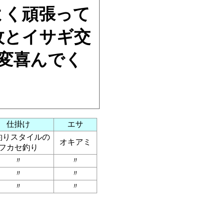
よく頑張って
枚とイサギ交
変喜んでく
仕掛け
エサ
釣りスタイルの
オキアミ
フカセ釣り
〃
〃
〃
〃
〃
〃