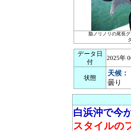
脂ノリノリの尾長グ
データ日
2025年
付
天候：
状態
曇り
白浜沖で今
スタイルの