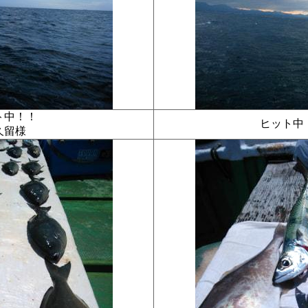
ト中！！
ヒット
久留様