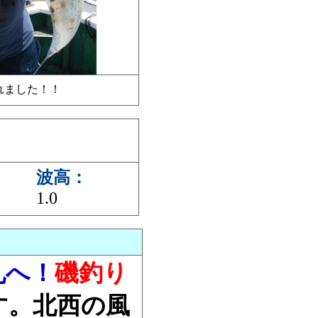
釣れました！！
波高：
1.0
丸へ！
磯釣り
す。北西の風