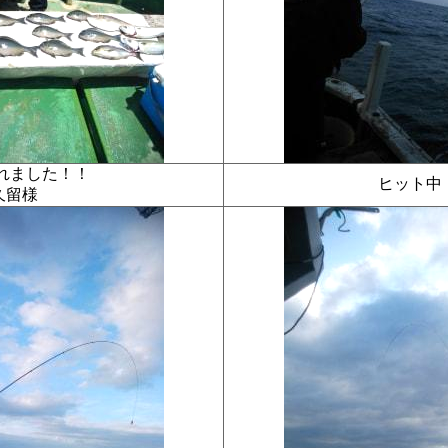
釣れました！！
ヒット
久留様