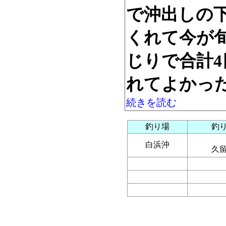
で沖出しの
くれて今が旬
じりで合計
れてよかっ
続きを読む
釣り場
釣
白浜沖
久