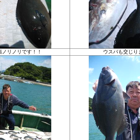
脂ノリノリです！！
ウスバも交じ