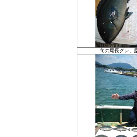
旬の尾長グレ、