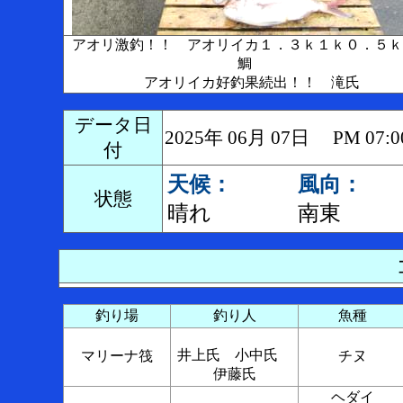
アオリ激釣！！ アオリイカ１．３ｋ１ｋ０．５ｋ
鯛
アオリイカ好釣果続出！！ 滝氏
データ日
2025年 06月 07日 PM 0
付
天候：
風向：
状態
晴れ
南東
釣り場
釣り人
魚種
井上氏 小中氏
マリーナ筏
チヌ
伊藤氏
ヘダイ