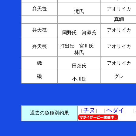
弁天筏
アオリイカ
滝氏
真鯛
弁天筏
アオリイカ
岡野氏 河添氏
打出氏 宮川氏
弁天筏
アオリイカ
林氏
磯
アオリイカ
田畑氏
磯
グレ
小川氏
チヌ
ヘダイ
［
］ ［
］ ［
過去の魚種別釣果