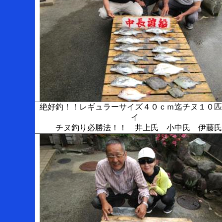
絶好釣！！レギュラーサイズ４０ｃｍ迄チヌ１０匹
イ
チヌ釣り必勝法！！ 井上氏 小中氏 伊藤氏