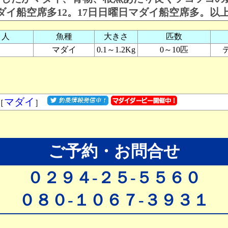
マダイ船空席多12。17日日曜日マダイ船空席多。以
り人
魚種
大きさ
匹数
マダイ
0.1～1.2Kg
0～10匹
マダイ
［
］
ご予約・お問合せ
０２９４-２５-５５６０
０８０-１０６７-３９３１