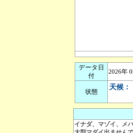
データ日
2026年
付
天候：
状態
イナダ、マゾイ、メ
大型マダイ出ません