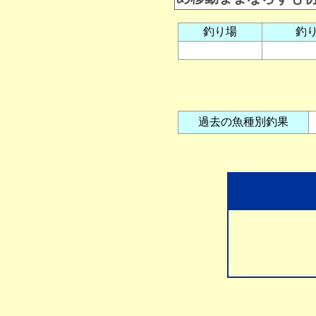
釣り場
釣
過去の魚種別釣果