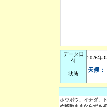
データ日
2026年
付
天候：
状態
ホウボウ、イナダ、
め移動ままならずも