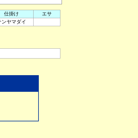
仕掛け
エサ
テンヤマダイ