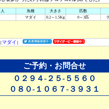
り人
魚種
大きさ
匹数
マダイ
0.2～1.5Kg
0～3匹
マダイ
［
］
ご予約・お問合せ
０２９４-２５-５５６０
０８０-１０６７-３９３１