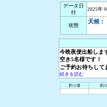
データ日
2025年
付
天候：
状態
今晩夜便出船しま
空き5名様です！
ご予約お待ちしており
続きを読む
釣り場
釣