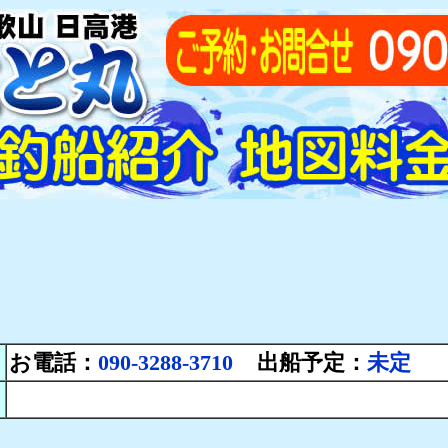
お電話：
090-3288-3710
出船予定：
未定