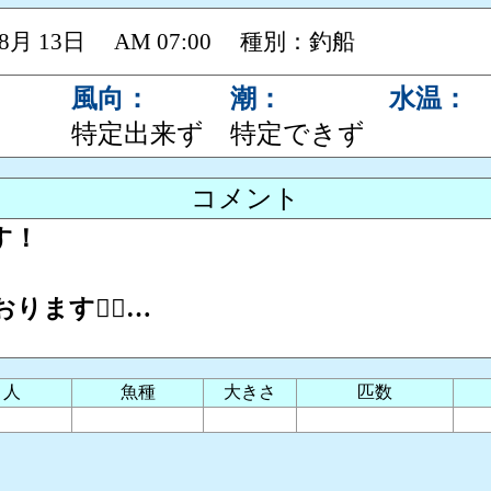
 08月 13日 AM 07:00 種別：釣船
風向：
潮：
水温：
特定出来ず
特定できず
コメント
す！
ます🙇‍♂️…
り人
魚種
大きさ
匹数