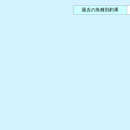
過去の魚種別釣果