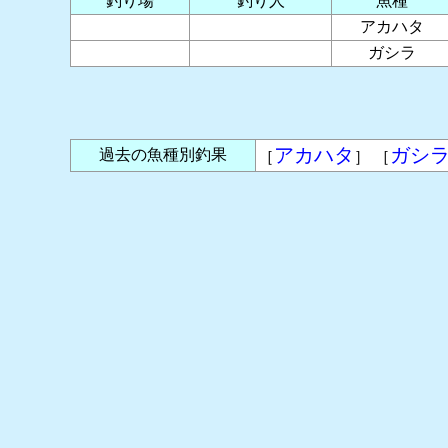
釣り場
釣り人
魚種
アカハタ
ガシラ
アカハタ
ガシ
過去の魚種別釣果
［
］ ［