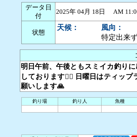
データ日
2025年 04月 18日 AM 1
付
天候：
風向：
状態
特定出来
明日午前、午後ともスミイカ釣りに
しております🙇‍♂️ 日曜日はティ
願いします🙏
釣り場
釣り人
魚種