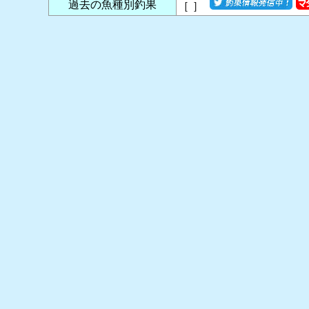
過去の魚種別釣果
［
］